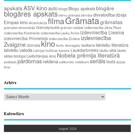
ASV kino
apskats
blogāre
auto
Blogu apskats
blogs
blogāres apskats
divvalodība
dzeja
bērnu grāmata
bērnība
Grāmata
filma
grāmatas
Eiropas kino
ekranizācija
Grāmatplaukts
izdevniecība Jānis Roze
grāmatas ekranizācija
grāmatu izstāde
izdevniecība Liesma
izdevniecība Kontinents
izdevniecība Lauku Avīze
izdevniecība
izdevniecība Prometejs
Izdevniecība Zinātne
kino
Zvaigzne
latviešu literatūra
Jūrmala
lasīšana
Kurts Vonnegūts
latviešu valoda
Laukdarbnieks
lauku sēta
lauku
Latvijas kultūras kanons
Nobela prēmija literatūrā
Lielbritānijas kino
sētas biotops
pārdomas
seriāls
reklāma
tests
satiksmes noteikumi
āzijas
podkāsts
kino
Arhīvs
Kalendārs
August 2026