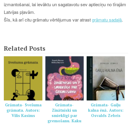
izmantošanai, lai ievāktu un sagatavotu sev aptieciņu no tīrajām
Latvijas pļavām.
Šīs, kā arī citu grāmatu vērtējumus var atrast
grāmatu sadaļā
.
Related Posts
Grāmata- Svešuma
Grāmata-
Grāmata- Gaiļu
grāmata. Autors:
Zinātniski un
kalna ēnā. Autors:
Vilis Kasims
smieklīgi par
Osvalds Zebris
gremošanu. Kaku
grāmata veselai
ģimenei. Autors: