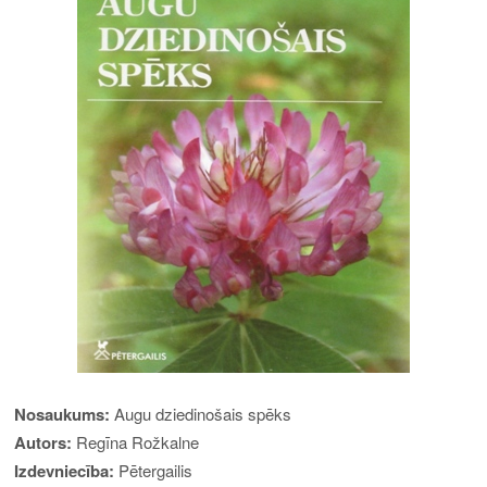
Nosaukums:
Augu dziedinošais spēks
Autors:
Regīna Rožkalne
Izdevniecība:
Pētergailis