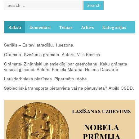
Raksti
Komentāri
Tēmas
Arhīvs
Kategorijas
Seriāls – Es tevi atradīšu. 1.sezona.
Grāmata- Svešuma grāmata. Autors: Vilis Kasims
Grāmata- Zinātniski un smieklīgi par gremošanu. Kaku grāmata
veselai ģimenei. Autors: Pamela Marana, Helēna Dauvarte
Laukdarbnieka piezīmes. Piparmētru dobe.
Sabiedriskā transporta pieturvieta vai ne pieturvieta? Atbild CSDD.