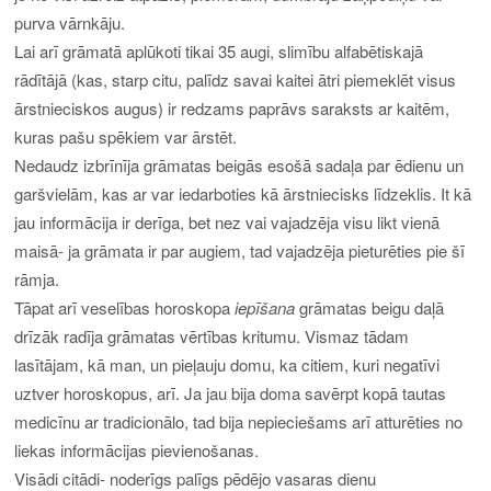
purva vārnkāju.
Lai arī grāmatā aplūkoti tikai 35 augi, slimību alfabētiskajā
rādītājā (kas, starp citu, palīdz savai kaitei ātri piemeklēt visus
ārstnieciskos augus) ir redzams paprāvs saraksts ar kaitēm,
kuras pašu spēkiem var ārstēt.
Nedaudz izbrīnīja grāmatas beigās esošā sadaļa par ēdienu un
garšvielām, kas ar var iedarboties kā ārstniecisks līdzeklis. It kā
jau informācija ir derīga, bet nez vai vajadzēja visu likt vienā
maisā- ja grāmata ir par augiem, tad vajadzēja pieturēties pie šī
rāmja.
Tāpat arī veselības horoskopa
iepīšana
grāmatas beigu daļā
drīzāk radīja grāmatas vērtības kritumu. Vismaz tādam
lasītājam, kā man, un pieļauju domu, ka citiem, kuri negatīvi
uztver horoskopus, arī. Ja jau bija doma savērpt kopā tautas
medicīnu ar tradicionālo, tad bija nepieciešams arī atturēties no
liekas informācijas pievienošanas.
Visādi citādi- noderīgs palīgs pēdējo vasaras dienu