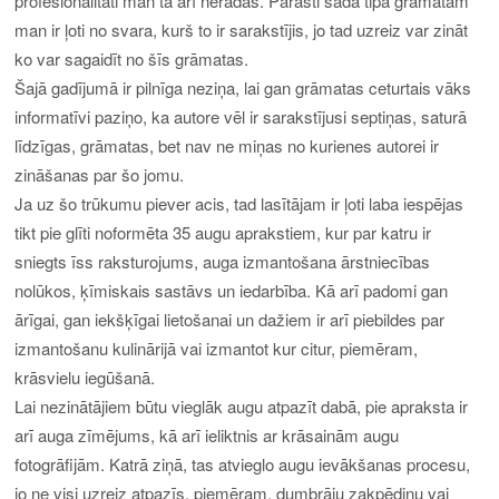
profesionalitāti man tā arī neradās. Parasti šāda tipa grāmatām
man ir ļoti no svara, kurš to ir sarakstījis, jo tad uzreiz var zināt
ko var sagaidīt no šīs grāmatas.
Šajā gadījumā ir pilnīga neziņa, lai gan grāmatas ceturtais vāks
informatīvi paziņo, ka autore vēl ir sarakstījusi septiņas, saturā
līdzīgas, grāmatas, bet nav ne miņas no kurienes autorei ir
zināšanas par šo jomu.
Ja uz šo trūkumu piever acis, tad lasītājam ir ļoti laba iespējas
tikt pie glīti noformēta 35 augu aprakstiem, kur par katru ir
sniegts īss raksturojums, auga izmantošana ārstniecības
nolūkos, ķīmiskais sastāvs un iedarbība. Kā arī padomi gan
ārīgai, gan iekšķīgai lietošanai un dažiem ir arī piebildes par
izmantošanu kulinārijā vai izmantot kur citur, piemēram,
krāsvielu iegūšanā.
Lai nezinātājiem būtu vieglāk augu atpazīt dabā, pie apraksta ir
arī auga zīmējums, kā arī ieliktnis ar krāsainām augu
fotogrāfijām. Katrā ziņā, tas atvieglo augu ievākšanas procesu,
jo ne visi uzreiz atpazīs, piemēram, dumbrāju zaķpēdiņu vai