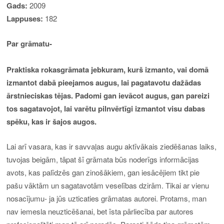
Gads:
2009
Lappuses:
182
Par grāmatu-
Praktiska rokasgrāmata jebkuram, kurš izmanto, vai domā
izmantot dabā pieejamos augus, lai pagatavotu dažādas
ārstnieciskas tējas. Padomi gan ievācot augus, gan pareizi
tos sagatavojot, lai varētu pilnvērtīgi izmantot visu dabas
spēku, kas ir šajos augos.
Lai arī vasara, kas ir savvaļas augu aktīvākais ziedēšanas laiks,
tuvojas beigām, tāpat šī grāmata būs noderīgs informācijas
avots, kas palīdzēs gan zinošākiem, gan iesācējiem tikt pie
pašu vāktām un sagatavotām veselības dzirām. Tikai ar vienu
nosacījumu- ja jūs uzticaties grāmatas autorei. Protams, man
nav iemesla neuzticēšanai, bet īsta pārliecība par autores