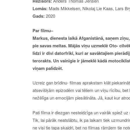
Režisors:
Anders Thomas Jensen
Lomās:
Mads Mikkelsen, Nikolaj Lie Kaas, Lars B
Gads:
20
2
0
Par
filmu
–
Markus, dienesta laikā Afganistānā, saņem ziņu, 
pie savas meitas. Mājās viņu uzmeklē Oto- cilvēk
līdzi ir divi datorfrīki, kuri ar savāktajiem pierā
terorakts. Un vainīgie ir jāmeklē kādā motocikli
viņam palīdzēt.
Uzreiz gan brīdinu- filmas aprakstam klāt piekarināt
atsevišķām epizodēm vai tēliem un viņu rīcību, be
nežēlīga un emocijām piesātināta. Jā, kaut kur atrod
P
ati filma ir diezgan nesteidzīga un vairāk spiež uz
Tik, lai pārāk neatslābtu, ik pa laikam tiek uzmund
ne visi tie tapa skaidri, bet no filmas rāmjiem tie not