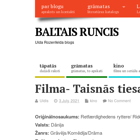
par blogu
grāmatas
L
apraksts un kontakti
literatūras katalogs
La
BALTAIS RUNCIS
Ulda Rozenfelda blogs
tāpatās
grāmatas
kino
dažādi raksti
grāmatas, to apskati
filmu un seriālu 
Filma- Taisnās tiesa
Uldis
3.July, 2021
kino
No Comment
Oriģinālnosaukums:
Retfærdighedens ryttere/ Rid
Valsts:
D
ānija
Žanrs:
Grāvējs
/
Komēdija/Drāma