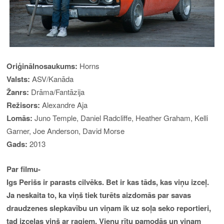
Oriģinālnosaukums:
Horns
Valsts:
ASV/Kanāda
Žanrs:
Drāma/Fantāzija
Režisors:
Alexandre Aja
Lomās:
Juno Temple, Daniel Radcliffe, Heather Graham, Kelli
Garner, Joe Anderson, David Morse
Gads:
2013
Par filmu-
Igs Perišs ir parasts cilvēks. Bet ir kas tāds, kas viņu izceļ.
Ja neskaita to, ka viņš tiek turēts aizdomās par savas
draudzenes slepkavību un viņam ik uz soļa seko reportieri,
tad izceļas viņš ar ragiem. Vienu rītu pamodās un viņam