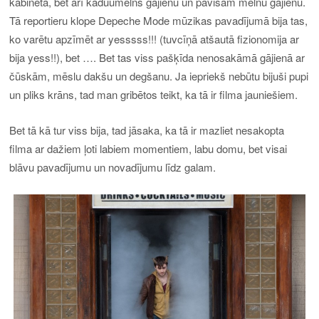
kabinetā, bet arī kāduumelns gājienu un pavisam melnu gājienu.
Tā reportieru klope Depeche Mode mūzikas pavadījumā bija tas,
ko varētu apzīmēt ar yesssss!!! (tuvcīņā atšautā fizionomija ar
bija yess!!), bet …. Bet tas viss pašķīda nenosakāmā gājienā ar
čūskām, mēslu dakšu un degšanu. Ja iepriekš nebūtu bijuši pupi
un pliks krāns, tad man gribētos teikt, ka tā ir filma jauniešiem.
Bet tā kā tur viss bija, tad jāsaka, ka tā ir mazliet nesakopta
filma ar dažiem ļoti labiem momentiem, labu domu, bet visai
blāvu pavadījumu un novadījumu līdz galam.