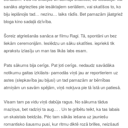
sanāks atgriezties pie iesāktajiem seriāliem, vai skatīšos to, ko
biju ieplānojis tad… nezinu… laiks rādīs. Bet pamazām jāatgriež
bloga kino sadaļā dzīvība.
Šoreiz atgriešanās sanāca ar filmu Ragi. Tā, spontāni un bez
liekām ceremonijām. Ieslēdzu un sāku skatīties. iepriekš tik
aprakstu izlasīju un man tas likās labs esam.
Pats sākums bija cerīgs. Pat ļoti cerīgs. nedaudz savādāka
notikumu gaitas izklāsts- pamodās viņš jau ar reportieriem uz
astes (slepkavība jau bijusi) un tad pamazām ar bērnības
atmiņām un savām spējām, viņš nokļuva pie tā īstā un patiesā.
Visam tam pa vidu viņš dabūja ragus. No sākuma tādus
maziņus, bet radziņi ta aug… . Un te gribētu teikt, ka tas labais
un skaistais beidzās. Pēc tam sākās iešana uz jauniešu
romantisko šausmu pusi, kur ritmu diktē rozā brilles, neizšauti