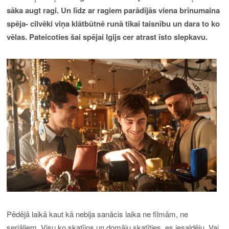
sāka augt ragi. Un līdz ar ragiem parādījās viena brīnumaina
spēja- cilvēki viņa klātbūtnē runā tikai taisnību un dara to ko
vēlas. Pateicoties šai spējai Igijs cer atrast īsto slepkavu.
Pēdējā laikā kaut kā nebija sanācis laika ne filmām, ne
seriāliem. Visu ko skatījos un domāju skatīties, es iesaldēju. Vai