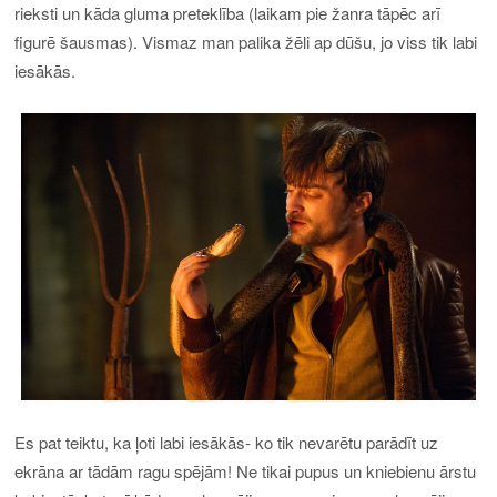
rieksti un kāda gluma preteklība (laikam pie žanra tāpēc arī
figurē šausmas). Vismaz man palika žēli ap dūšu, jo viss tik labi
iesākās.
Es pat teiktu, ka ļoti labi iesākās- ko tik nevarētu parādīt uz
ekrāna ar tādām ragu spējām! Ne tikai pupus un kniebienu ārstu