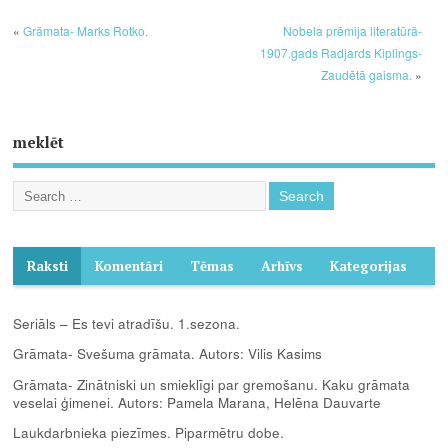
«
Grāmata- Marks Rotko.
Nobela prēmija literatūrā-
1907.gads Radjards Kiplings-
Zaudētā gaisma.
»
meklēt
Raksti
Komentāri
Tēmas
Arhīvs
Kategorijas
Seriāls – Es tevi atradīšu. 1.sezona.
Grāmata- Svešuma grāmata. Autors: Vilis Kasims
Grāmata- Zinātniski un smieklīgi par gremošanu. Kaku grāmata
veselai ģimenei. Autors: Pamela Marana, Helēna Dauvarte
Laukdarbnieka piezīmes. Piparmētru dobe.