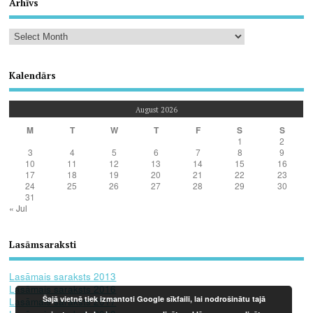
Arhīvs
Kalendārs
August 2026
M
T
W
T
F
S
S
1
2
3
4
5
6
7
8
9
10
11
12
13
14
15
16
17
18
19
20
21
22
23
24
25
26
27
28
29
30
31
« Jul
Lasāmsaraksti
Lasāmais saraksts 2013
Lasāmais saraksts 2016
Šajā vietnē tiek izmantoti Google sīkfaili, lai nodrošinātu tajā
Lasāmais saraksts 2017