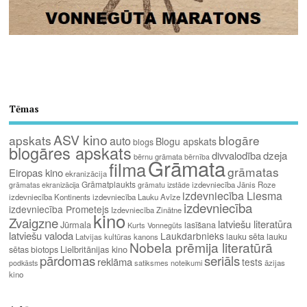
Tēmas
ASV kino
apskats
blogāre
auto
Blogu apskats
blogs
blogāres apskats
divvalodība
dzeja
bērnu grāmata
bērnība
Grāmata
filma
grāmatas
Eiropas kino
ekranizācija
Grāmatplaukts
izdevniecība Jānis Roze
grāmatas ekranizācija
grāmatu izstāde
izdevniecība Liesma
izdevniecība Kontinents
izdevniecība Lauku Avīze
izdevniecība
izdevniecība Prometejs
Izdevniecība Zinātne
kino
Zvaigzne
latviešu literatūra
Jūrmala
lasīšana
Kurts Vonnegūts
latviešu valoda
Laukdarbnieks
lauku sēta
lauku
Latvijas kultūras kanons
Nobela prēmija literatūrā
Lielbritānijas kino
sētas biotops
pārdomas
seriāls
reklāma
tests
satiksmes noteikumi
āzijas
podkāsts
kino