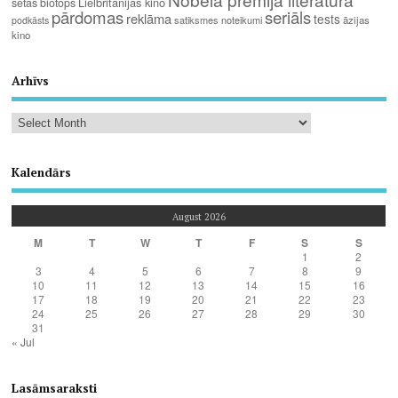
Lielbritānijas kino
sētas biotops
pārdomas
seriāls
reklāma
tests
satiksmes noteikumi
āzijas
podkāsts
kino
Arhīvs
Kalendārs
August 2026
M
T
W
T
F
S
S
1
2
3
4
5
6
7
8
9
10
11
12
13
14
15
16
17
18
19
20
21
22
23
24
25
26
27
28
29
30
31
« Jul
Lasāmsaraksti