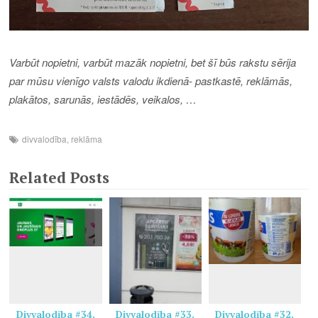
Varbūt nopietni, varbūt mazāk nopietni, bet šī būs rakstu sērija
par mūsu vienīgo valsts valodu ikdienā- pastkastē, reklāmās,
plakātos, sarunās, iestādēs, veikalos, …
divvalodība
,
reklāma
Related Posts
Divvalodība #34.
Divvalodība #33.
Divvalodība #32.