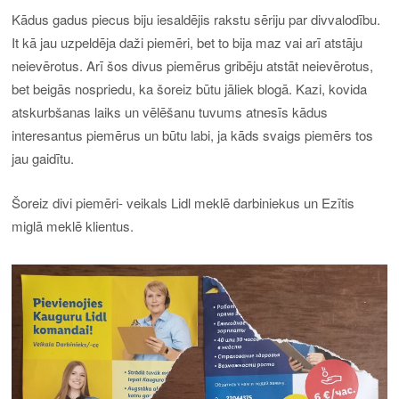
Kādus gadus piecus biju iesaldējis rakstu sēriju par divvalodību.
It kā jau uzpeldēja daži piemēri, bet to bija maz vai arī atstāju
neievērotus. Arī šos divus piemērus gribēju atstāt neievērotus,
bet beigās nospriedu, ka šoreiz būtu jāliek blogā. Kazi, kovida
atskurbšanas laiks un vēlēšanu tuvums atnesīs kādus
interesantus piemērus un būtu labi, ja kāds svaigs piemērs tos
jau gaidītu.
Šoreiz divi piemēri- veikals Lidl meklē darbiniekus un Ezītis
miglā meklē klientus.