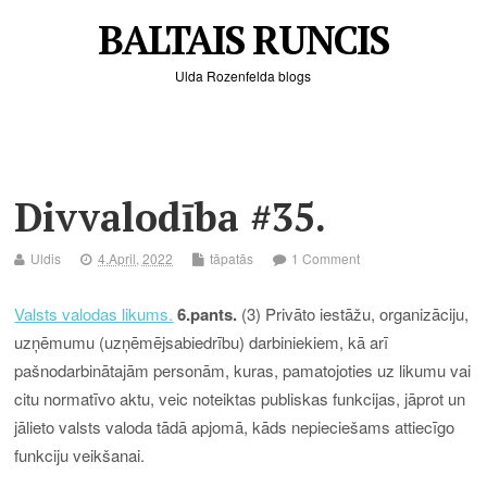
BALTAIS RUNCIS
Ulda Rozenfelda blogs
Divvalodība #35.
Uldis
4.April, 2022
tāpatās
1 Comment
Valsts valodas likums.
6.pants.
(3) Privāto iestāžu, organizāciju,
uzņēmumu (uzņēmējsabiedrību) darbiniekiem, kā arī
pašnodarbinātajām personām, kuras, pamatojoties uz likumu vai
citu normatīvo aktu, veic noteiktas publiskas funkcijas, jāprot un
jālieto valsts valoda tādā apjomā, kāds nepieciešams attiecīgo
funkciju veikšanai.