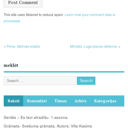
This site uses Akismet to reduce spam.
Learn how your comment data is
processed.
«
Filma- Melnais krabis.
Ministrs. Luga piecos cēlienos.
»
meklēt
Raksti
Komentāri
Tēmas
Arhīvs
Kategorijas
Seriāls – Es tevi atradīšu. 1.sezona.
Grāmata- Svešuma grāmata. Autors: Vilis Kasims