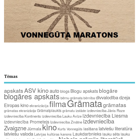
Tēmas
ASV kino
apskats
blogāre
auto
Blogu apskats
blogs
blogāres apskats
divvalodība
dzeja
bērnu grāmata
bērnība
Grāmata
filma
grāmatas
Eiropas kino
ekranizācija
Grāmatplaukts
izdevniecība Jānis Roze
grāmatas ekranizācija
grāmatu izstāde
izdevniecība Liesma
izdevniecība Kontinents
izdevniecība Lauku Avīze
izdevniecība
izdevniecība Prometejs
Izdevniecība Zinātne
kino
Zvaigzne
latviešu literatūra
Jūrmala
lasīšana
Kurts Vonnegūts
latviešu valoda
Laukdarbnieks
lauku sēta
lauku
Latvijas kultūras kanons
Nobela prēmija literatūrā