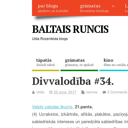
par blogu
grāmatas
L
apraksts un kontakti
literatūras katalogs
La
BALTAIS RUNCIS
Ulda Rozenfelda blogs
tāpatās
grāmatas
kino
dažādi raksti
grāmatas, to apskati
filmu un seriālu 
Divvalodība #34.
Uldis
22.June, 2017
cemme
2 Comments
Valsts valodas likums.
21.pants.
(4) Uzrakstos, izkārtnēs, afišās, plakātos, paziņoj
sabiedriskās intereses un paredzēta sabiedrības in