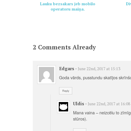
Lauku bezsakars jeb mobilo
Di
operatoru maiņa.
2 Comments Already
Edgars
-
June 22nd, 2017 at 15:13
Goda vārds, pusstundu skatījos skrīnšo
Reply
Uldis
-
June 22nd, 2017 at 16:08
Mana vaina – neizcēlu to zīmīgo
stūros).