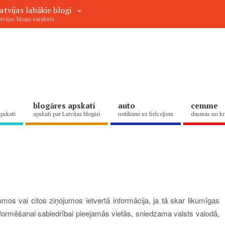
atvijas labākie blogi
tvijas blogu saraksts
blogāres apskati
auto
cemme
apskati
apskati par Latvijas blogāri
notikumi uz lielceļiem
dusmas un kr
umos vai citos ziņojumos ietvertā informācija, ja tā skar likumīgas
formēšanai sabiedrībai pieejamās vietās, sniedzama valsts valodā,