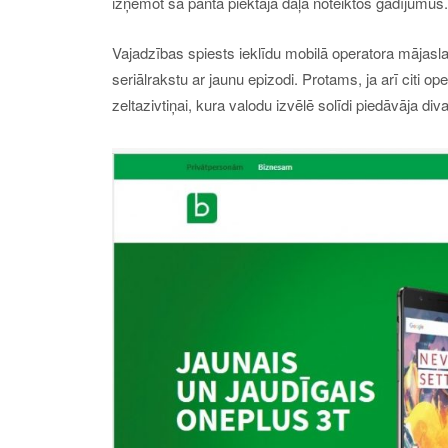
izņemot šā panta piektajā daļā noteiktos gadījumus.
Vajadzības spiests ieklīdu mobilā operatora mājaslap
seriālrakstu ar jaunu epizodi. Protams, ja arī citi o
zeltazivtiņai, kura valodu izvēlē solīdi piedāvāja di