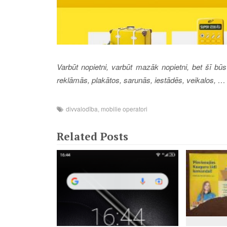
Varbūt nopietni, varbūt mazāk nopietni, bet šī būs
reklāmās, plakātos, sarunās, iestādēs, veikalos, …
divvalodība
,
mobilie operatori
Related Posts