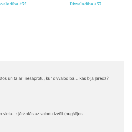
vvalodība #35.
Divvalodība #33.
tos un tā arī nesaprotu, kur divvalodība… kas bija jāredz?
 vietu. Ir jāskatās uz valodu izvēli (augšējos