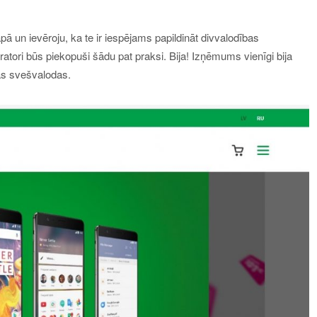
ā un ievēroju, ka te ir iespējams papildināt divvalodības
peratori būs piekopuši šādu pat praksi. Bija! Izņēmums vienīgi bija
vas svešvalodas.