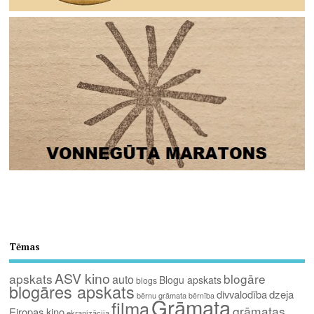
Tēmas
ASV kino
apskats
blogāre
auto
Blogu apskats
blogs
blogāres apskats
divvalodība
dzeja
bērnu grāmata
bērnība
Grāmata
filma
grāmatas
Eiropas kino
ekranizācija