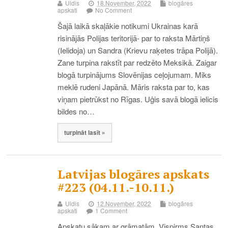
Uldis
18.November, 2022
blogāres
apskati
No Comment
Šajā laikā skaļākie notikumi Ukrainas karā
risinājās Polijas teritorijā- par to raksta Mārtiņš
(Ielidoja) un Sandra (Krievu raķetes trāpa Polijā).
Zane turpina rakstīt par redzēto Meksikā. Zaigar
blogā turpinājums Slovēnijas ceļojumam. Miks
meklē rudeni Japānā. Māris raksta par to, kas
viņam pietrūkst no Rīgas. Uģis savā blogā ielicis
bildes no…
turpināt lasīt »
Latvijas blogāres apskats
#223 (04.11.-10.11.)
Uldis
12.November, 2022
blogāres
apskati
1 Comment
Apskatu sākam ar grāmatām. Vispirms Santas