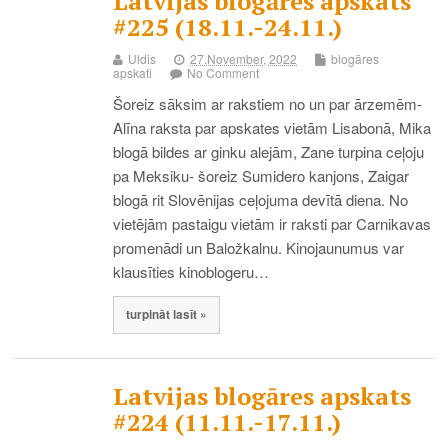
Latvijas blogāres apskats
#225 (18.11.-24.11.)
Uldis
27.November, 2022
blogāres
apskati
No Comment
Šoreiz sāksim ar rakstiem no un par ārzemēm-
Alīna raksta par apskates vietām Lisabonā, Mika
blogā bildes ar ginku alejām, Zane turpina ceļoju
pa Meksiku- šoreiz Sumidero kanjons, Zaigar
blogā rit Slovēnijas ceļojuma devītā diena. No
vietējām pastaigu vietām ir raksti par Carnikavas
promenādi un Baložkalnu. Kinojaunumus var
klausīties kinoblogeru…
turpināt lasīt »
Latvijas blogāres apskats
#224 (11.11.-17.11.)