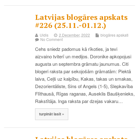
Latvijas blogāres apskats
#226 (25.11.-01.12.)
Uldis
2.December, 2022
blogāres apskati
No Comment
Cehs sniedz padomus kā rīkoties, ja tevi
aizvaino tviterī un medijos. Doronike apkopojusi
augusta un septembra grāmatu jaunumus. Citi
blogeri raksta par sekojošām grāmatām: Piektā
laiva, Ceļš uz kalpību, Kakas, takas un smakas,
Dezorientāliste, Sins of Angels (1-5), Slepkavība
Flīthausā, Rīgas raganas, Auseklis Baušķenieks,
Rakstītāja. Inga raksta par dzejas vakaru…
turpināt lasīt »