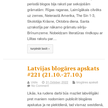
periodā blogos bija raksti par sekojošām
grāmatām: Rīgas raganas, Laimīgākais cilvēks
uz zemes, Neierastā Amerika, The Sin 1-3,
Skolotāja Krāsne, Oktobra diena. Santa
uzrakstīja par nākamo grāmatu sēriju-
Brīnumzeme. Nobeidzam literatūras rindkopu ar
Lilitas rakstu par…
turpināt lasīt »
Latvijas blogāres apskats
#221 (21.10.-27.10.)
Uldis
31.October, 2022
blogāres apskati
No Comment
Likās, ka rudens darbi būs mazliet labvēlīgāki
pret maniem nodomiem publicēt blogāres
apskatus ja ne piektdienā, tad vismaz sestdienā,