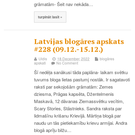
grāmatām- Šeit nav nekāda…
turpināt lasīt »
Latvijas blogāres apskats
#228 (09.12.-15.12.)
Uldis
18.December, 2022
blogāres
apskati
No Comment
Šī nedēļa sanākusi tāda paplāna- laikam svētku
tuvums bloga lietas pastumj nostāk. Ir sagatavoti
raksti par sekojošām grāmatām: Zemes
dziesma, Prāgas kapsēta, Džentelmenis
Maskavā, 12 dāvanas Ziemassvētku vecītim,
Scary Stories, Stāstnieks. Sandra raksta par
lidmašīnu krišanu Krievijā. Mārtiņa blogā par
naudu un tās pietiekamību krievu armijai. Andra
blogā aprīļu bilžu…