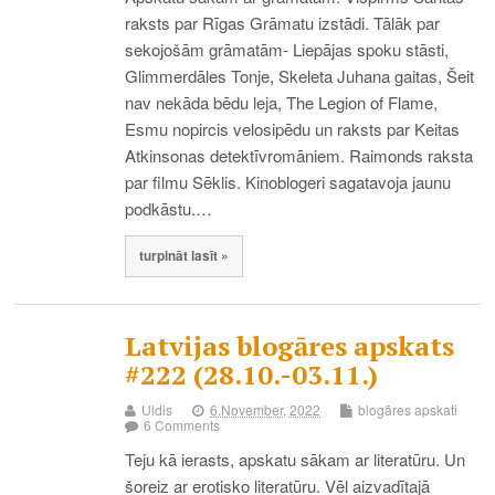
raksts par Rīgas Grāmatu izstādi. Tālāk par
sekojošām grāmatām- Liepājas spoku stāsti,
Glimmerdāles Tonje, Skeleta Juhana gaitas, Šeit
nav nekāda bēdu leja, The Legion of Flame,
Esmu nopircis velosipēdu un raksts par Keitas
Atkinsonas detektīvromāniem. Raimonds raksta
par filmu Sēklis. Kinoblogeri sagatavoja jaunu
podkāstu.…
turpināt lasīt »
Latvijas blogāres apskats
#222 (28.10.-03.11.)
Uldis
6.November, 2022
blogāres apskati
6 Comments
Teju kā ierasts, apskatu sākam ar literatūru. Un
šoreiz ar erotisko literatūru. Vēl aizvadītajā