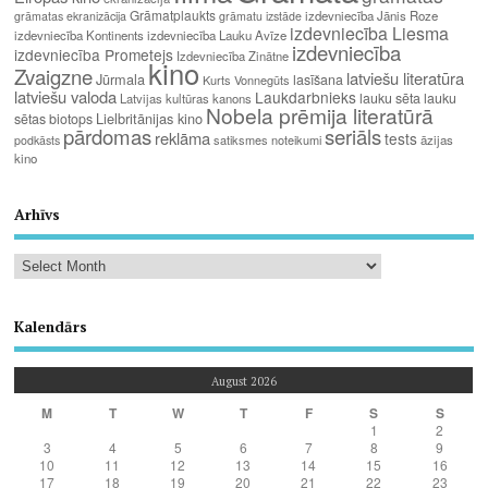
Grāmatplaukts
izdevniecība Jānis Roze
grāmatas ekranizācija
grāmatu izstāde
izdevniecība Liesma
izdevniecība Kontinents
izdevniecība Lauku Avīze
izdevniecība
izdevniecība Prometejs
Izdevniecība Zinātne
kino
Zvaigzne
latviešu literatūra
Jūrmala
lasīšana
Kurts Vonnegūts
latviešu valoda
Laukdarbnieks
lauku sēta
lauku
Latvijas kultūras kanons
Nobela prēmija literatūrā
Lielbritānijas kino
sētas biotops
pārdomas
seriāls
reklāma
tests
satiksmes noteikumi
āzijas
podkāsts
kino
Arhīvs
Kalendārs
August 2026
M
T
W
T
F
S
S
1
2
3
4
5
6
7
8
9
10
11
12
13
14
15
16
17
18
19
20
21
22
23