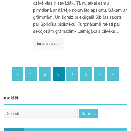
dzīvē viss ir savādāk. Tā nu atkal esmu
pirmdienā ar kārtējo nokavēto apskatu. Sākam ar
grāmatām. Un šoreiz priekšgalā Sibillas raksts
par Sprīdīša bibliotēku. Turpinājumā raksti par
sekojošām grāmatām- Laimīgākais cilvēks…
turpināt lasīt »
‹
1
2
3
4
5
›
»
meklēt