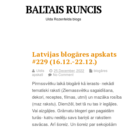
BALTAIS RUNCIS
Ulda Rozenfelda blogs
Latvijas blogāres apskats
#229 (16.12.-22.12.)
Uldis
25.December, 2022
blogāres
apskati
No Comment
Pirmssvētku laikā blogārē kā ierasts- nekādi
tematiski raksti (Ziemassvētku sagaidīšana,
dekori, receptes, filmas, utml) un mazāka rosība
(maz rakstu). Diemžēl, bet tā nu tas ir iegājies.
Vai aizgājies. Grāmatu blogeri gan pagaidām
turās- katru nedēļu savs bariņš ar rakstiem
savācas. Arī šoreiz. Un šoreiz par sekojošām