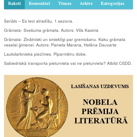
Raksti
Komentāri
Tēmas
Arhīvs
Kategorijas
Seriāls – Es tevi atradīšu. 1.sezona.
Grāmata- Svešuma grāmata. Autors: Vilis Kasims
Grāmata- Zinātniski un smieklīgi par gremošanu. Kaku grāmata
veselai ģimenei. Autors: Pamela Marana, Helēna Dauvarte
Laukdarbnieka piezīmes. Piparmētru dobe.
Sabiedriskā transporta pieturvieta vai ne pieturvieta? Atbild CSDD.