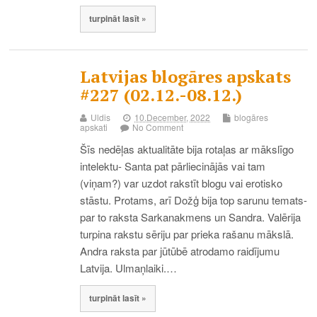
turpināt lasīt »
Latvijas blogāres apskats
#227 (02.12.-08.12.)
Uldis
10.December, 2022
blogāres
apskati
No Comment
Šīs nedēļas aktualitāte bija rotaļas ar mākslīgo
intelektu- Santa pat pārliecinājās vai tam
(viņam?) var uzdot rakstīt blogu vai erotisko
stāstu. Protams, arī Dožģ bija top sarunu temats-
par to raksta Sarkanakmens un Sandra. Valērija
turpina rakstu sēriju par prieka rašanu mākslā.
Andra raksta par jūtūbē atrodamo raidījumu
Latvija. Ulmaņlaiki.…
turpināt lasīt »