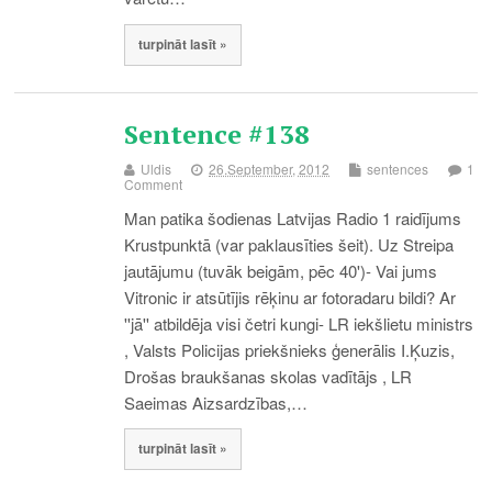
turpināt lasīt »
Sentence #138
Uldis
26.September, 2012
sentences
1
Comment
Man patika šodienas Latvijas Radio 1 raidījums
Krustpunktā (var paklausīties šeit). Uz Streipa
jautājumu (tuvāk beigām, pēc 40')- Vai jums
Vitronic ir atsūtījis rēķinu ar fotoradaru bildi? Ar
''jā'' atbildēja visi četri kungi- LR iekšlietu ministrs
, Valsts Policijas priekšnieks ģenerālis I.Ķuzis,
Drošas braukšanas skolas vadītājs , LR
Saeimas Aizsardzības,…
turpināt lasīt »