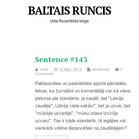
BALTAIS RUNCIS
Ulda Rozenfelda blogs
Sentence #143
Uldis
12.May, 2013
sentences
2
Comments
Paklausoties un paskatoties sporta pārraides,
liekas, ka žurnālisti un komentētāji visi kā viens
pieturas pie standarta- ja zaudē, tad ''Latvija
zaudēja'', Latvija cieta sakāvi'', bet ja uzvar, tad
''mūsējie uzvarēja'', ''mūsu izlase izcīnīja
uzvaru''. Tas ir kāds standarts, tā iegājies vai
vienkārši vēlme distancēties no zaudētājiem?