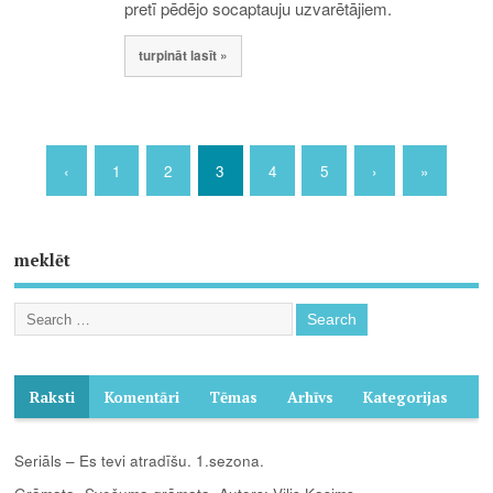
pretī pēdējo socaptauju uzvarētājiem.
turpināt lasīt »
‹
1
2
3
4
5
›
»
meklēt
Raksti
Komentāri
Tēmas
Arhīvs
Kategorijas
Seriāls – Es tevi atradīšu. 1.sezona.