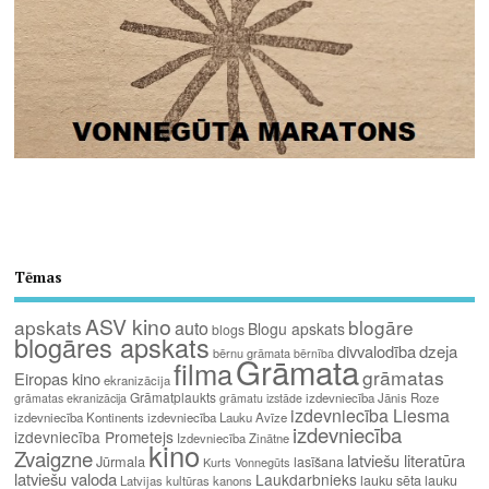
Tēmas
ASV kino
apskats
blogāre
auto
Blogu apskats
blogs
blogāres apskats
divvalodība
dzeja
bērnu grāmata
bērnība
Grāmata
filma
grāmatas
Eiropas kino
ekranizācija
Grāmatplaukts
izdevniecība Jānis Roze
grāmatas ekranizācija
grāmatu izstāde
izdevniecība Liesma
izdevniecība Kontinents
izdevniecība Lauku Avīze
izdevniecība
izdevniecība Prometejs
Izdevniecība Zinātne
kino
Zvaigzne
latviešu literatūra
Jūrmala
lasīšana
Kurts Vonnegūts
latviešu valoda
Laukdarbnieks
lauku sēta
lauku
Latvijas kultūras kanons