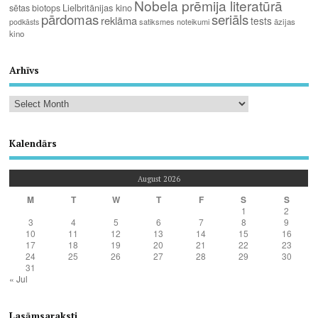
Nobela prēmija literatūrā
Lielbritānijas kino
sētas biotops
pārdomas
seriāls
reklāma
tests
satiksmes noteikumi
āzijas
podkāsts
kino
Arhīvs
Kalendārs
August 2026
M
T
W
T
F
S
S
1
2
3
4
5
6
7
8
9
10
11
12
13
14
15
16
17
18
19
20
21
22
23
24
25
26
27
28
29
30
31
« Jul
Lasāmsaraksti