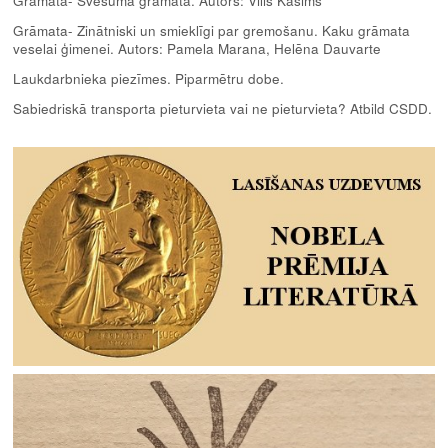
Grāmata- Svešuma grāmata. Autors: Vilis Kasims
Grāmata- Zinātniski un smieklīgi par gremošanu. Kaku grāmata
veselai ģimenei. Autors: Pamela Marana, Helēna Dauvarte
Laukdarbnieka piezīmes. Piparmētru dobe.
Sabiedriskā transporta pieturvieta vai ne pieturvieta? Atbild CSDD.