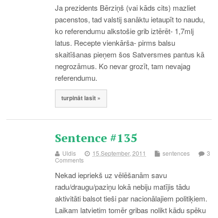
Ja prezidents Bērziņš (vai kāds cits) mazliet
pacenstos, tad valstij sanāktu ietaupīt to naudu,
ko referendumu alkstošie grib iztērēt- 1,7mlj
latus. Recepte vienkārša- pirms balsu
skaitīšanas pieņem šos Satversmes pantus kā
negrozāmus. Ko nevar grozīt, tam nevajag
referendumu.
turpināt lasīt »
Sentence #135
Uldis
15.September, 2011
sentences
3
Comments
Nekad iepriekš uz vēlēšanām savu
radu/draugu/paziņu lokā nebiju matījis tādu
aktivitāti balsot tieši par nacionālajiem politiķiem.
Laikam latvietim tomēr gribas nolikt kādu spēku