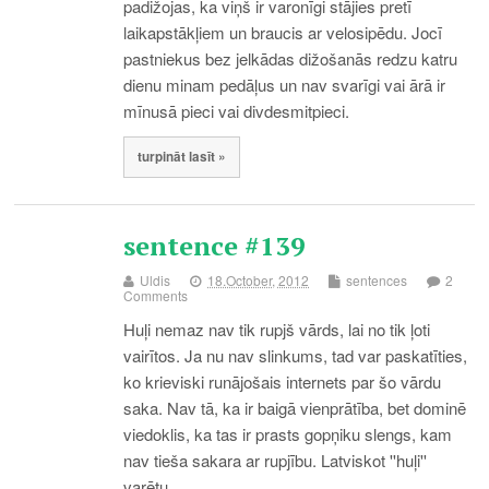
padižojas, ka viņš ir varonīgi stājies pretī
laikapstākļiem un braucis ar velosipēdu. Jocī
pastniekus bez jelkādas dižošanās redzu katru
dienu minam pedāļus un nav svarīgi vai ārā ir
mīnusā pieci vai divdesmitpieci.
turpināt lasīt »
sentence #139
Uldis
18.October, 2012
sentences
2
Comments
Huļi nemaz nav tik rupjš vārds, lai no tik ļoti
vairītos. Ja nu nav slinkums, tad var paskatīties,
ko krieviski runājošais internets par šo vārdu
saka. Nav tā, ka ir baigā vienprātība, bet dominē
viedoklis, ka tas ir prasts gopņiku slengs, kam
nav tieša sakara ar rupjību. Latviskot ''huļi''
varētu…