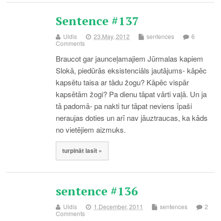
Sentence #137
Uldis
23.May, 2012
sentences
6
Comments
Braucot gar jaunceļamajiem Jūrmalas kapiem
Slokā, piedūrās eksistenciāls jautājums- kāpēc
kapsētu taisa ar tādu žogu? Kāpēc vispār
kapsētām žogi? Pa dienu tāpat vārti vaļā. Un ja
tā padomā- pa nakti tur tāpat neviens īpaši
neraujas doties un arī nav jāuztraucas, ka kāds
no vietējiem aizmuks.
turpināt lasīt »
sentence #136
Uldis
1.December, 2011
sentences
2
Comments