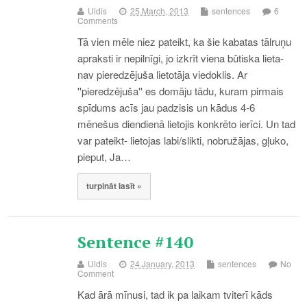
Uldis
25.March, 2013
sentences
6
Comments
Tā vien mēle niez pateikt, ka šie kabatas tālruņu
apraksti ir nepilnīgi, jo izkrīt viena būtiska lieta-
nav pieredzējuša lietotāja viedoklis. Ar
''pieredzējuša'' es domāju tādu, kuram pirmais
spīdums acīs jau padzisis un kādus 4-6
mēnešus diendienā lietojis konkrēto ierīci. Un tad
var pateikt- lietojas labi/slikti, nobružājas, gļuko,
pieput, Ja…
turpināt lasīt »
Sentence #140
Uldis
24.January, 2013
sentences
No
Comment
Kad ārā mīnusi, tad ik pa laikam tviterī kāds