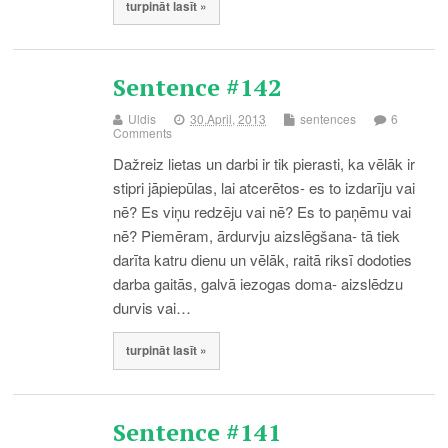
turpināt lasīt »
Sentence #142
Uldis
30.April, 2013
sentences
6
Comments
Dažreiz lietas un darbi ir tik pierasti, ka vēlāk ir
stipri jāpiepūlas, lai atcerētos- es to izdarīju vai
nē? Es viņu redzēju vai nē? Es to paņēmu vai
nē? Piemēram, ārdurvju aizslēgšana- tā tiek
darīta katru dienu un vēlāk, raitā riksī dodoties
darba gaitās, galvā iezogas doma- aizslēdzu
durvis vai…
turpināt lasīt »
Sentence #141