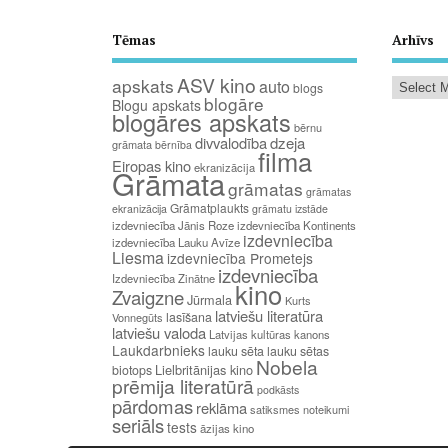
Tēmas
Arhīvs
ASV kino
apskats
auto
blogs
blogāre
Blogu apskats
blogāres apskats
bērnu
divvalodība
dzeja
grāmata
bērnība
filma
Eiropas kino
ekranizācija
Grāmata
grāmatas
grāmatas
Grāmatplaukts
ekranizācija
grāmatu izstāde
izdevniecība Jānis Roze
izdevniecība Kontinents
izdevniecība
izdevniecība Lauku Avīze
Liesma
izdevniecība Prometejs
izdevniecība
Izdevniecība Zinātne
kino
Zvaigzne
Jūrmala
Kurts
latviešu literatūra
lasīšana
Vonnegūts
latviešu valoda
Latvijas kultūras kanons
Laukdarbnieks
lauku sēta
lauku sētas
Nobela
Lielbritānijas kino
biotops
prēmija literatūrā
podkāsts
pārdomas
reklāma
satiksmes noteikumi
seriāls
tests
āzijas kino