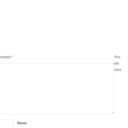
e marked
*
This
site
uses
Name