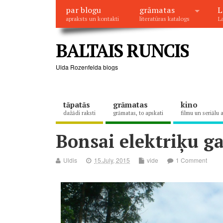
par blogu
grāmatas
L
apraksts un kontakti
literatūras katalogs
La
BALTAIS RUNCIS
Ulda Rozenfelda blogs
tāpatās
grāmatas
kino
dažādi raksti
grāmatas, to apskati
filmu un seriālu 
Bonsai elektriķu g
Uldis
15.July, 2015
vide
1 Comment