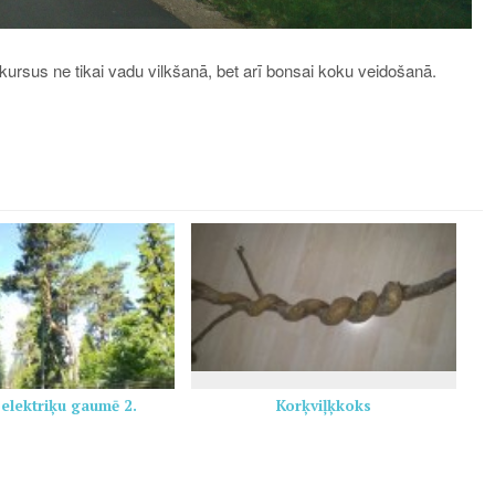
i kursus ne tikai vadu vilkšanā, bet arī bonsai koku veidošanā.
 elektriķu gaumē 2.
Korķviļķkoks