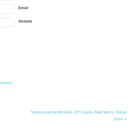
Email
Website
cessed.
Nobela prēmija literatūrā- 2013.gads, Alise Manro- Dārgā
dzīve.
»