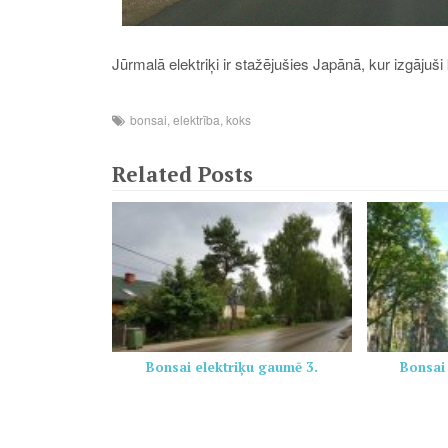
Jūrmalā elektriķi ir stažējušies Japānā, kur izgājuš
bonsai
,
elektrība
,
koks
Related Posts
Bonsai elektriķu gaumē 3.
Bonsai