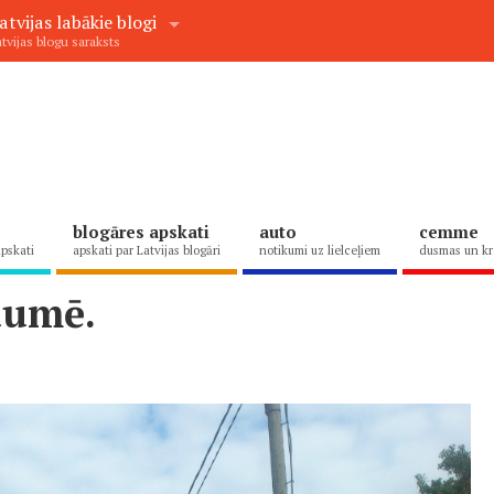
atvijas labākie blogi
tvijas blogu saraksts
blogāres apskati
auto
cemme
apskati
apskati par Latvijas blogāri
notikumi uz lielceļiem
dusmas un kr
aumē.