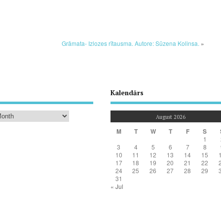
Grāmata- Izlozes rītausma. Autore: Sūzena Kolinsa.
»
Kalendārs
August 2026
M
T
W
T
F
S
1
3
4
5
6
7
8
10
11
12
13
14
15
17
18
19
20
21
22
24
25
26
27
28
29
31
« Jul