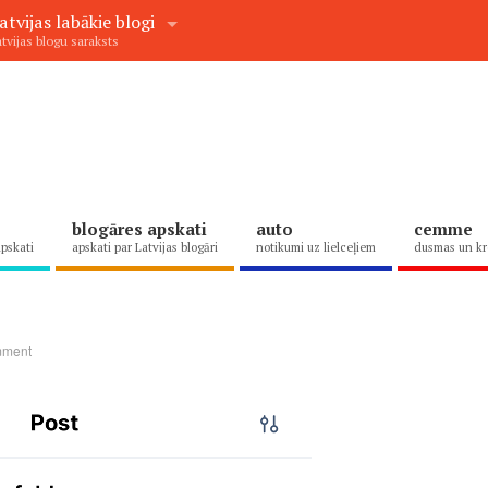
atvijas labākie blogi
tvijas blogu saraksts
blogāres apskati
auto
cemme
apskati
apskati par Latvijas blogāri
notikumi uz lielceļiem
dusmas un kr
mment