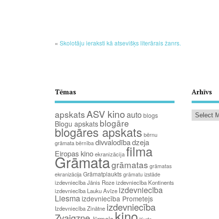
«
Skolotāju ieraksti kā atsevišķs literārais žanrs.
Tēmas
Arhīvs
ASV kino
apskats
auto
blogs
blogāre
Blogu apskats
blogāres apskats
bērnu
divvalodība
dzeja
grāmata
bērnība
filma
Eiropas kino
ekranizācija
Grāmata
grāmatas
grāmatas
Grāmatplaukts
ekranizācija
grāmatu izstāde
izdevniecība Jānis Roze
izdevniecība Kontinents
izdevniecība
izdevniecība Lauku Avīze
Liesma
izdevniecība Prometejs
izdevniecība
Izdevniecība Zinātne
kino
Zvaigzne
Jūrmala
Kurts