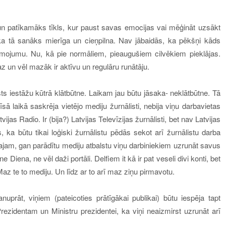
 un patīkamāks tīkls, kur paust savas emocijas vai mēģināt uzsākt
 ka tā sanāks mierīga un cieņpilna. Nav jābaidās, ka pēkšņi kāds
mojumu. Nu, kā pie normāliem, pieaugušiem cilvēkiem pieklājas.
 maz un vēl mazāk
ir
aktīvu un regulāru runātāju.
sts iestāžu kūtrā klātbūtne. Laikam jau būtu jāsaka- neklātbūtne. Tā
īsā laikā
saskrēja vietējo mediju žurnālisti, nebija viņu darbavietas
vijas Radio. Ir (bija?) Latvijas Televīzijas žurnālisti, bet nav Latvijas
s, ka būtu tikai loģiski žurnālistu pēdās sekot arī žurnālistu darba
tajam, gan parādītu mediju atbalstu viņu darbiniekiem uzrunāt savus
e Diena, ne vēl daži portāli. Delfi
em
it kā ir pat veseli divi konti, bet
az te to mediju. Un līdz ar to arī maz ziņu pirmavotu.
 manuprāt, viņiem
(
pateicoties prātīgākai publikai
)
būtu iespēja tapt
ezidentam un Ministru prezidentei, ka viņi neaizmirst uzrunāt arī