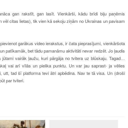
sanāca
gan
rakstī
t
,
gan
lasī
t
.
Vienkārši, kādu brīdi
biju paņēmis
n vēl citas lietas), tik vien kā sekoju ziņām no Ukrainas un pavisam
r pievienot garākus video ierakstus,
ir
čata pieprasījumi, vienkāršota
glāk un patīkamāk, bet tādu pamanāmu aktivitāti nevar redzēt. Jo ļaudis
 jūtami vairāk ļaužu, kuri pārgāja no tvitera uz blūskaju. Tagad…
kaļ vai arī vīlās un pielika punktu
.
Un var jau saprast- ja vēlies
, utt, tad šī platforma tevi ātri apbēdina. Nav te tā visa. Un
(droši
t par tviteri.