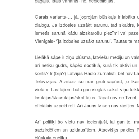
pagājis.
Īsais variants- nē, nepiepildījās.
Garais variants-… jā, joprojām blūskajs ir labāks
dialogu. Ja izdosies uzsākt sarunu, tad skaidrs,
iemetīs sarunā kādu aizskarošu piezīmi vai paze
Vienīgais- ‘’ja izdosies uzsākt sarunu’’. Tautas te
L
ielākā sāpe ir ziņu plūsma, latviešu mediju un val
arī netiku gudrs, kāpēc soctīklā, kurā tik aktīvi un
konts? Ir (bija?) Latvijas Radio žurnālisti, bet nav Lat
Televīzijas. Atzīšos- šo man grūti saprast, jo likā
vietām.
Lasītājiem būtu gan vieglāk sekot viņu teik
lasītājus/klausītājus/skatītājus.
Tāpat nav ne Tvnet, n
oficiālais uzpeld reti. Arī Jauns.lv sen nav rādījies.
M
Arī politiķi šo vietu nav iecienījuši, lai gan te,
sadzirdētiem un uzklausītiem. Atsevišķs paldies Pr
blūskaja publiku.