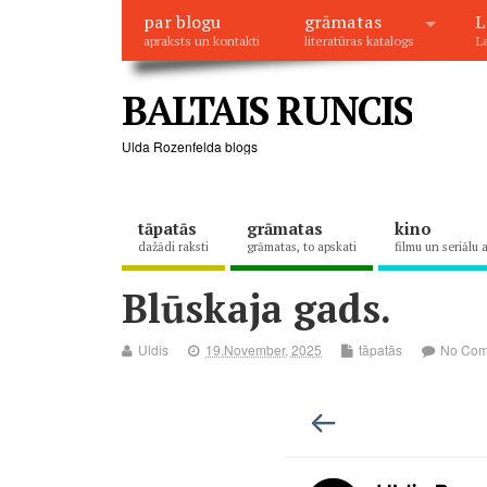
par blogu
grāmatas
L
apraksts un kontakti
literatūras katalogs
La
BALTAIS RUNCIS
Ulda Rozenfelda blogs
tāpatās
grāmatas
kino
dažādi raksti
grāmatas, to apskati
filmu un seriālu 
Blūskaja gads.
Uldis
19.November, 2025
tāpatās
No Co