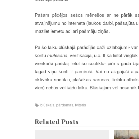
Pašam
pēdējos sešos mēnešos
ar ne pārāk 
atvaļinājumu no interneta (laukos darbi, pašsajūta u
mazliet iemetu aci arī pašmāju ziņās.
P
a šo laiku blūskajā parādījās daži uzlabojumi- va
kontu
mutēšana
, verifikācija, u.c. It kā lietot vie
vienkārši pārstāj lietot šo soctīklu-
pirms gada bija
tagad viņu konti ir pamiruši. Vai nu aizgājuši atpa
aktīvāku soctīklu, plašākas sarunas, lielāku atbalsi
vien)
nebūs vēl kādu laiku.
Blūskajam vēl nesanāk bū
blūskajs
,
pārdomas
,
tviteris
Related Posts