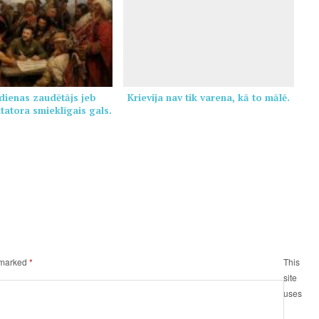
dienas zaudētājs jeb
Krievija nav tik varena, kā to mālē.
ktatora smieklīgais gals.
e marked
*
This
site
uses