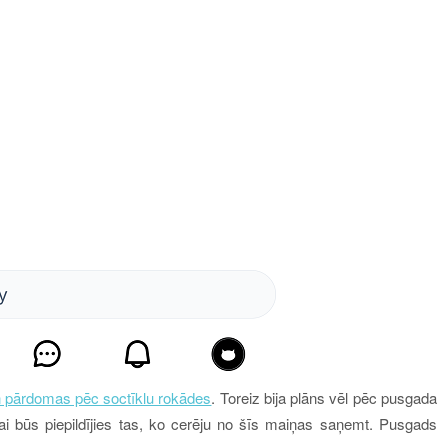
un pārdomas pēc soctīklu rokādes
. Toreiz bija plāns vēl pēc pusgada
ai būs piepildījies tas, ko cerēju no šīs maiņas saņemt.
Pusgads