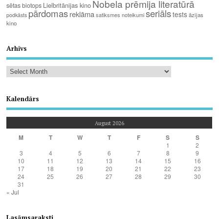
Nobela prēmija literatūrā
Lielbritānijas kino
sētas biotops
pārdomas
seriāls
reklāma
tests
satiksmes noteikumi
āzijas
podkāsts
kino
Arhīvs
Kalendārs
August 2026
M
T
W
T
F
S
S
1
2
3
4
5
6
7
8
9
10
11
12
13
14
15
16
17
18
19
20
21
22
23
24
25
26
27
28
29
30
31
« Jul
Lasāmsaraksti