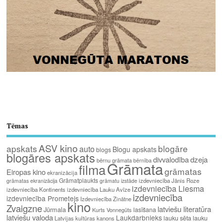
Tēmas
ASV kino
apskats
blogāre
auto
Blogu apskats
blogs
blogāres apskats
divvalodība
dzeja
bērnu grāmata
bērnība
Grāmata
filma
grāmatas
Eiropas kino
ekranizācija
Grāmatplaukts
izdevniecība Jānis Roze
grāmatas ekranizācija
grāmatu izstāde
izdevniecība Liesma
izdevniecība Kontinents
izdevniecība Lauku Avīze
izdevniecība
izdevniecība Prometejs
Izdevniecība Zinātne
kino
Zvaigzne
latviešu literatūra
Jūrmala
lasīšana
Kurts Vonnegūts
latviešu valoda
Laukdarbnieks
lauku sēta
lauku
Latvijas kultūras kanons