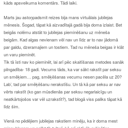
kāds apsveikuma komentārs. Tādi laiki.
Marts jau astoņpadsmit reizes bija mans virtuālais jubilejas
mēnesis. Šogad, tāpat kā aizvadītajā gadā bija doma izlaist. Bet
beigās nolēmu atstāt to jubilejas pieminēšanu uz mēneša
beigām.
Kad algas nevienam vēl nav un līdz ar to nav jādomā
par galdu, dzeramajiem un tostiem.
Tad nu mēneša beigas ir klāt
un varu pieminēt.
Tik tā īsti nav ko pieminēt, lai arī pēc skaitīšanas metodes sanāk
pilngadība- 18 gadi. Vecums tāds, ka var sākt rakstīt par seksu
un smēķiem… pag, smēķēšanas vecumu nesen pacēla uz 20?
Lab’, tad par smēķēšanu nerakstīšu. Un tā kā par seksu ar nav
vērts rakstīt (ko gan mūsdienās par seksu negarlaicīgu un
neatkārtojošos var vēl uzrakstīt?), tad blogā viss paliks tāpat kā
līdz šim.
V
ienā no pēdējiem jubilejas rakstiem minēju, ka ir doma mest