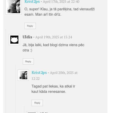
Krist2ps
-
April 17th, 2025 at 22:40
O, super! Klau, ja tā parēķina, tad vienaudži
esam. Man arī itin drīz.
Reply
Uldis
-
April 19th, 2025 at 15:24
Jā, bija laiki, kad blogi dzima viens pēc
otra :)
Reply
Krist2ps
-
April 20th, 2025 at
12:22
Tagad pat liekas, ka atkal ir
kaut kāda renesanse.
Reply