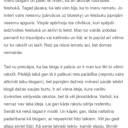
mieru blogam un palikt tik tviterī, kā arī aktīvāk rušināties
feisbukā. Tagad jāsaka, ka labi vien bija, ka to mieru nemetu. Jo
tviterī vairs neesmu (pārvācos uz bluesky) un feisbuku joprojām
neesmu apguvis.
Vispār apbrīnoju tos cilvēkus, kuri spējuši
iedzīvoties feisbukā un aktīvi to lietot. Man tur vairāk izdodas
pamanīt ko traucējošu vai kaitinošu un līdz ar to pazūd arī vēlme
tur ko rakstīt un lasīt. Reiz pa reizei iemetu aci, bet domas
nemainās.
Tad nu priecājos, ka tas blogs ir palicis un ir man kur
likt to vēlmi
rakstīt. Pēdējā laikā gan tā ir palikusi reta parādība (neprotu vairs
atlicināt laiku blogam), bet joprojām dažreiz mēnesī sanāk iebērt
blogā dažas saujas burtu. Ir arī viena ideja, kura varētu
izvērsties sērijveida rakstos, bet tā vēl jānostādina. Varbūt, ka
nemaz nav laba ideja. Lai gan kāda rakstu sērija noderētu.
Seriāli kā nekā tagad ir modē. Un kāpēc gan, tādai naftalīna
padarīšanai kā blogam, ar nepaskriet līdzi laikiem. Vēl jau gadi
atļauj skriet līdzi. Kā senie latvieši teiktu- kamēr elpoju, tikmēr