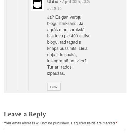
Uldis
-
April 20th, 2025
at 18:16
Ja? Es gan vēroju
blogu iznīkšanu. Ja
agrāk man sarakstā
bija tuvu pie 400 aktīvu
blogu, tad tagad ir
knaps pussimts. Liela
daļa ir feisbukā,
instagramā un tviterī.
Tur arī radoši
izpaužas.
Reply
Leave a Reply
Your email address will not be published.
Required fields are marked
*