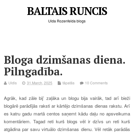
BALTAIS RUNCIS
Ulda Rozenfelda blogs
Bloga dzimšanas diena.
Pilngadība.
Uldis
31.March, 2025
tāpatās
10 Comments
Agrāk, kad zāle bij’ zaļāka un blogu bija vairāk, tad
arī bieži
blogārē parādījās raksti ar kārtējo dzimšanas dienas rakstu. Arī
es katru gadu martā centos saņemt kādu daļu no apsveikuma
komentāriem. Tagad reti kurš blogs vēl ir dzīvs un reti kurš
atgādina par savu virtuālo dzimšanas dienu. Vēl retāk parādās