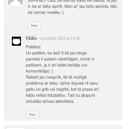
ir, ka ar laiku apnīk. Man ar’ jau būtu apnicis, labi,
ka nemaz nesāku :)
Reply
Uldis
-
April 6th, 2025 at 12:41
Paldies!
Un paldies, ka lasi! It kā jau blogs
pamatā ir pašam rakstītājam, tomēr ir
patīkami, ja ir arī kāds lasītājs (un
komentētājs) :)
Rakstīt jau neapnīk, tik tā mūžīgā
problēma ar laiku- dzīve ārpusē rit savu
gaitu un grib vai negribi, bet tā prasa arī
kādu nebūt līdzdalību. Tad nu jāupurē
virtuālās dzīves aktivitātes.
Reply