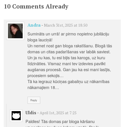
10 Comments Already
Andra
-
March 31st, 2025 at 18:50
Sumināts un urrā! ar pirmo nopietno jubilāciju
bloga lauciņā!
Un nemet nost gan bloga rakstīšanu. Blogā tās
domas un citas padarīšanas var labāk saviest.
Un ja nu kas, tu esi bijis tas karogs, uz kuru
līdzināties. Vismaz mani tev izdevies pavilkt
augšanas procesā. Gan jau ka esi mani lasījis,
procesiem sekojis…
Tā ka iegrauz kūciņas gabaliņu uz nākamības
nākamajiem 18…
Reply
Uldis
-
April 1st, 2025 at 7:25
Paldies! Tās domas par bloga kāršanu