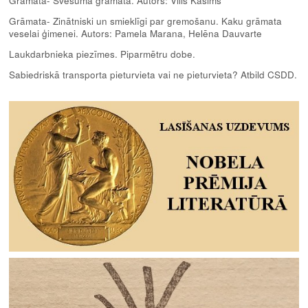
Grāmata- Svešuma grāmata. Autors: Vilis Kasims
Grāmata- Zinātniski un smieklīgi par gremošanu. Kaku grāmata
veselai ģimenei. Autors: Pamela Marana, Helēna Dauvarte
Laukdarbnieka piezīmes. Piparmētru dobe.
Sabiedriskā transporta pieturvieta vai ne pieturvieta? Atbild CSDD.