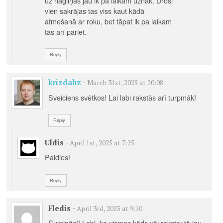
uz nagliņas jau ik pa laikam uznāk. Droši
vien sakrājas tas viss kaut kādā
atmešanā ar roku, bet tāpat ik pa laikam
tās arī pāriet.
Reply
krizdabz
-
March 31st, 2025 at 20:08
Sveiciens svētkos! Lai labi rakstās arī turpmāk!
Reply
Uldis
-
April 1st, 2025 at 7:25
Paldies!
Reply
Fledis
-
April 3rd, 2025 at 9:10
Sumināc!! Labi, ka vismaz kāds vēl raksta; tā jau