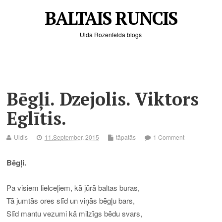
BALTAIS RUNCIS
Ulda Rozenfelda blogs
Bēgļi. Dzejolis. Viktors
Eglītis.
Uldis
11.September, 2015
tāpatās
1 Comment
Bēgļi.
Pa visiem lielceļiem, kā jūrā baltas buras,
Tā jumtās ores slīd un viņās bēgļu bars,
Slīd mantu vezumi kā milzīgs bēdu svars,