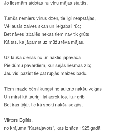
Jo liesmām atdotas nu viņu mājas staltās.
Tumšs nemiers viņus dzen, tie ilgi neapstājas,
Vēl ausīs zalves skan un lielgabali rūc;
Bet nāves izbailēs nekas tiem nav tik grūts
Kā tas, ka jāpamet uz mūžu tēva mājas.
Uz lauka dienas nu un naktis jāpavada
Pie dūmu pavardiem, kur sejās liesmas zib;
Jau visi pazīst tie pat rupjās maizes badu.
Tiem mazie bērni kungst no auksto nakšu velgas
Un mirst kā tauriņi, lai aprok tos, kur grib;
Bet iras tāļāk tie kā spoki nakšu selgās.
Viktors Eglītis,
no krājuma ”Kastaļavots”, kas iznāca 1925.gadā.