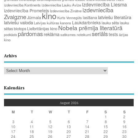
izdevniecība Liesma
izdevniecība Kontinents
izdevniecība Lauku Avīze
izdevniecība
izdevniecība Prometejs
Izdevniecība Zinātne
kino
Zvaigzne
latviešu literatūra
Jūrmala
lasīšana
Kurts Vonnegūts
latviešu valoda
Laukdarbnieks
lauku sēta
lauku
Latvijas kultūras kanons
Nobela prēmija literatūrā
Lielbritānijas kino
sētas biotops
pārdomas
seriāls
reklāma
tests
satiksmes noteikumi
āzijas
podkāsts
kino
Arhīvs
Kalendārs
August 2026
M
T
W
T
F
S
S
1
2
3
4
5
6
7
8
9
10
11
12
13
14
15
16
17
18
19
20
21
22
23
24
25
26
27
28
29
30