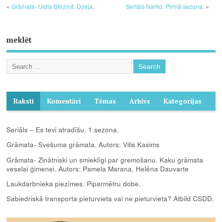
«
Grāmata- Uldis Bērziņš. Dzeja.
Seriāls Narko. Pirmā sezona.
»
meklēt
Raksti
Komentāri
Tēmas
Arhīvs
Kategorijas
Seriāls – Es tevi atradīšu. 1.sezona.
Grāmata- Svešuma grāmata. Autors: Vilis Kasims
Grāmata- Zinātniski un smieklīgi par gremošanu. Kaku grāmata
veselai ģimenei. Autors: Pamela Marana, Helēna Dauvarte
Laukdarbnieka piezīmes. Piparmētru dobe.
Sabiedriskā transporta pieturvieta vai ne pieturvieta? Atbild CSDD.