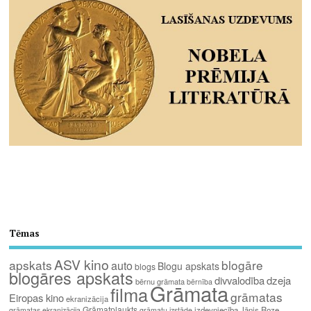
Tēmas
ASV kino
apskats
blogāre
auto
Blogu apskats
blogs
blogāres apskats
divvalodība
dzeja
bērnu grāmata
bērnība
Grāmata
filma
grāmatas
Eiropas kino
ekranizācija
Grāmatplaukts
izdevniecība Jānis Roze
grāmatas ekranizācija
grāmatu izstāde