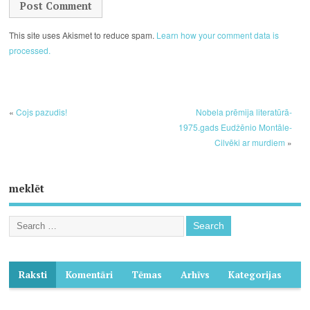
This site uses Akismet to reduce spam.
Learn how your comment data is
processed.
«
Cojs pazudis!
Nobela prēmija literatūrā-
1975.gads Eudžēnio Montāle-
Cilvēki ar murdiem
»
meklēt
Raksti
Komentāri
Tēmas
Arhīvs
Kategorijas