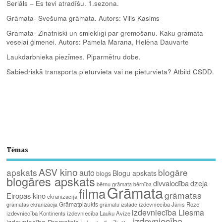
Seriāls – Es tevi atradīšu. 1.sezona.
Grāmata- Svešuma grāmata. Autors: Vilis Kasims
Grāmata- Zinātniski un smieklīgi par gremošanu. Kaku grāmata
veselai ģimenei. Autors: Pamela Marana, Helēna Dauvarte
Laukdarbnieka piezīmes. Piparmētru dobe.
Sabiedriskā transporta pieturvieta vai ne pieturvieta? Atbild CSDD.
Tēmas
ASV kino
apskats
blogāre
auto
Blogu apskats
blogs
blogāres apskats
divvalodība
dzeja
bērnu grāmata
bērnība
Grāmata
filma
grāmatas
Eiropas kino
ekranizācija
Grāmatplaukts
izdevniecība Jānis Roze
grāmatas ekranizācija
grāmatu izstāde
izdevniecība Liesma
izdevniecība Kontinents
izdevniecība Lauku Avīze
izdevniecība
izdevniecība Prometejs