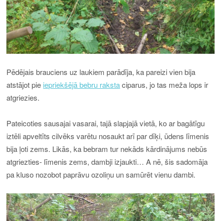
Pēdējais brauciens uz laukiem parādīja, ka pareizi vien bija
atstājot pie
iepriekšējā bebru raksta
ciparus, jo tas meža lops ir
atgriezies.
Pateicoties sausajai vasarai, tajā slapjajā vietā, ko ar bagātīgu
iztēli apveltīts cilvēks varētu nosaukt arī par dīķi, ūdens līmenis
bija ļoti zems. Likās, ka bebram tur nekāds kārdinājums nebūs
atgriezties- līmenis zems, dambji izjaukti… A nē, šis sadomāja
pa kluso nozobot paprāvu ozoliņu un samūrēt vienu dambi.