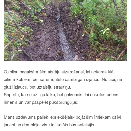
Ozoliņu pagaidām šim atstāju atzarošanai, lai neķeras klāt
citiem kokiem, bet saremontēto dambi gan izjaucu. Nu labi, ne
gluži izjaucu, bet uztaisīju strautiņu.
Saprotu, ka ne uz ilgu laiku, bet galvenais, lai nokrītas ūdens
līmenis un var paspēlēt pūksprunguļus.
Mans uzdevums paliek iepriekšējais- bojāt šim īrniekam dzīvi
jaucot un demolējot visu to, ko šis būs sataisījis.