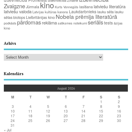
Izdevniecība Zinātne
kino
Zvaigzne
latviešu literatūra
Jūrmala
lasīšana
Kurts Vonnegūts
latviešu valoda
Laukdarbnieks
lauku sēta
lauku
Latvijas kultūras kanons
Nobela prēmija literatūrā
Lielbritānijas kino
sētas biotops
pārdomas
seriāls
reklāma
tests
satiksmes noteikumi
āzijas
podkāsts
kino
Arhīvs
Kalendārs
August 2026
M
T
W
T
F
S
S
1
2
3
4
5
6
7
8
9
10
11
12
13
14
15
16
17
18
19
20
21
22
23
24
25
26
27
28
29
30
31
« Jul