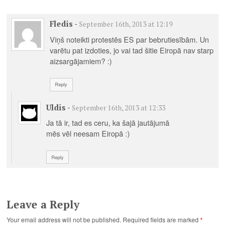
Fledis
-
September 16th, 2013 at 12:19
Viņš noteikti protestēs ES par bebrutiesībām. Un
varētu pat izdoties, jo vai tad šitie Eiropā nav starp
aizsargājamiem? :)
Reply
Uldis
-
September 16th, 2013 at 12:33
Ja tā ir, tad es ceru, ka šajā jautājumā
mēs vēl neesam Eiropā :)
Reply
Leave a Reply
Your email address will not be published.
Required fields are marked
*