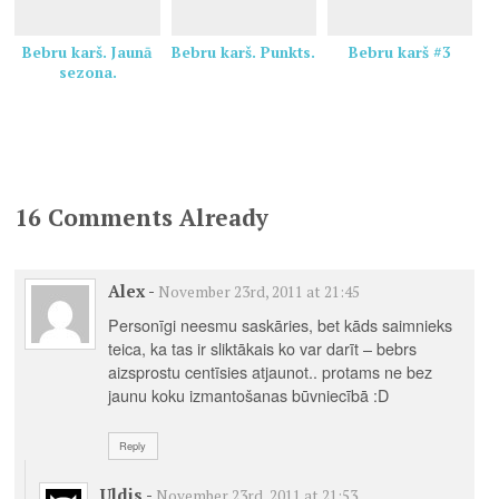
Bebru karš. Jaunā
Bebru karš. Punkts.
Bebru karš #3
sezona.
16 Comments Already
Alex
-
November 23rd, 2011 at 21:45
Personīgi neesmu saskāries, bet kāds saimnieks
teica, ka tas ir sliktākais ko var darīt – bebrs
aizsprostu centīsies atjaunot.. protams ne bez
jaunu koku izmantošanas būvniecībā :D
Reply
Uldis
-
November 23rd, 2011 at 21:53