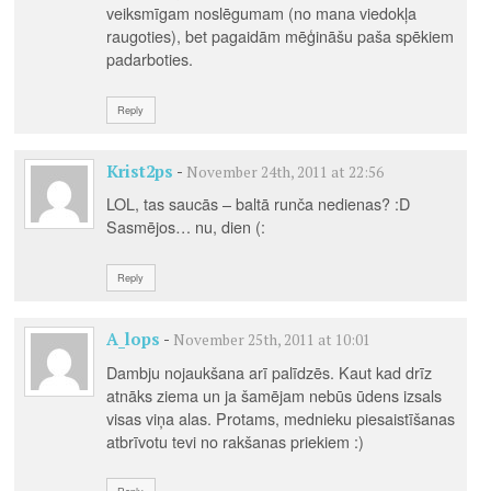
veiksmīgam noslēgumam (no mana viedokļa
raugoties), bet pagaidām mēģināšu paša spēkiem
padarboties.
Reply
Krist2ps
-
November 24th, 2011 at 22:56
LOL, tas saucās – baltā runča nedienas? :D
Sasmējos… nu, dien (:
Reply
A_lops
-
November 25th, 2011 at 10:01
Dambju nojaukšana arī palīdzēs. Kaut kad drīz
atnāks ziema un ja šamējam nebūs ūdens izsals
visas viņa alas. Protams, mednieku piesaistīšanas
atbrīvotu tevi no rakšanas priekiem :)