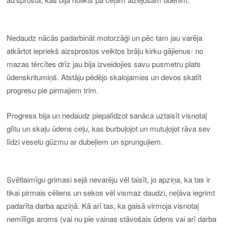
Nedaudz nācās padarbināt motorzāģi un pēc tam jau varēja
atkārtot iepriekš aizsprostos veiktos brāļu kirku gājienus- no
mazas tērcītes drīz jau bija izveidojies savu pusmetru plats
ūdenskritumiņš. Atstāju pēdējo skalojamies un devos skatīt
progresu pie pirmajiem trim.
Progress bija un nedaudz piepalīdzot sanāca uztaisīt visnotaļ
glītu un skaļu ūdens ceļu, kas burbuļojot un mutuļojot rāva sev
līdzi veselu gūzmu ar dubeļiem un sprunguļiem.
Svētlaimīgu grimasi sejā nevarēju vēl taisīt, jo apziņa, ka tas ir
tikai pirmais cēliens un sekos vēl vismaz daudzi, neļāva iegrimt
padarīta darba apziņā. Kā arī tas, ka gaisā virmoja visnotaļ
nemīlīgs aroms (vai nu pie vainas stāvošais ūdens vai arī darba