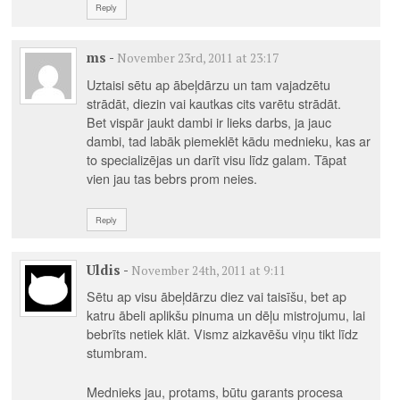
Reply
ms
-
November 23rd, 2011 at 23:17
Uztaisi sētu ap ābeļdārzu un tam vajadzētu
strādāt, diezin vai kautkas cits varētu strādāt.
Bet vispār jaukt dambi ir lieks darbs, ja jauc
dambi, tad labāk piemeklēt kādu mednieku, kas ar
to specializējas un darīt visu līdz galam. Tāpat
vien jau tas bebrs prom neies.
Reply
Uldis
-
November 24th, 2011 at 9:11
Sētu ap visu ābeļdārzu diez vai taisīšu, bet ap
katru ābeli aplikšu pinuma un dēļu mistrojumu, lai
bebrīts netiek klāt. Vismz aizkavēšu viņu tikt līdz
stumbram.
Mednieks jau, protams, būtu garants procesa