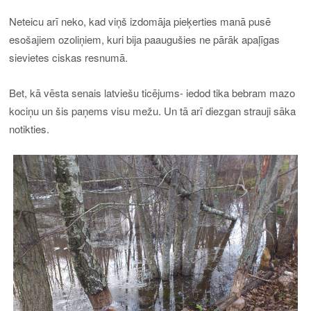
Neteicu arī neko, kad viņš izdomāja pieķerties manā pusē
esošajiem ozoliņiem, kuri bija paaugušies ne pārāk apaļīgas
sievietes ciskas resnumā.
Bet, kā vēsta senais latviešu ticējums- iedod tika bebram mazo
kociņu un šis paņems visu mežu. Un tā arī diezgan strauji sāka
notikties.