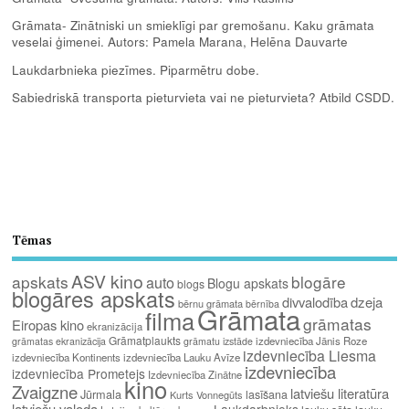
Grāmata- Zinātniski un smieklīgi par gremošanu. Kaku grāmata
veselai ģimenei. Autors: Pamela Marana, Helēna Dauvarte
Laukdarbnieka piezīmes. Piparmētru dobe.
Sabiedriskā transporta pieturvieta vai ne pieturvieta? Atbild CSDD.
Tēmas
ASV kino
apskats
blogāre
auto
Blogu apskats
blogs
blogāres apskats
divvalodība
dzeja
bērnu grāmata
bērnība
Grāmata
filma
grāmatas
Eiropas kino
ekranizācija
Grāmatplaukts
izdevniecība Jānis Roze
grāmatas ekranizācija
grāmatu izstāde
izdevniecība Liesma
izdevniecība Kontinents
izdevniecība Lauku Avīze
izdevniecība
izdevniecība Prometejs
Izdevniecība Zinātne
kino
Zvaigzne
latviešu literatūra
Jūrmala
lasīšana
Kurts Vonnegūts
latviešu valoda