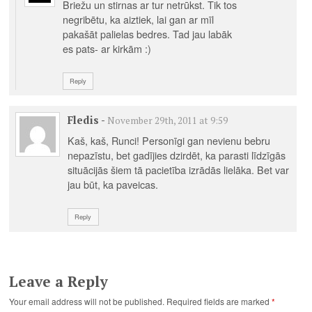
Briežu un stirnas ar tur netrūkst. Tik tos
negribētu, ka aiztiek, lai gan ar mīl
pakašāt palielas bedres. Tad jau labāk
es pats- ar kirkām :)
Reply
Fledis
-
November 29th, 2011 at 9:59
Kaš, kaš, Runci! Personīgi gan nevienu bebru
nepazīstu, bet gadījies dzirdēt, ka parasti līdzīgās
situācijās šiem tā pacietība izrādās lielāka. Bet var
jau būt, ka paveicas.
Reply
Leave a Reply
Your email address will not be published.
Required fields are marked
*