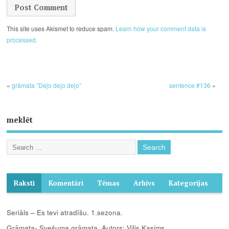
This site uses Akismet to reduce spam.
Learn how your comment data is
processed.
«
grāmata ”Dejo dejo dejo”
sentence #136
»
meklēt
Raksti
Komentāri
Tēmas
Arhīvs
Kategorijas
Seriāls – Es tevi atradīšu. 1.sezona.
Grāmata- Svešuma grāmata. Autors: Vilis Kasims