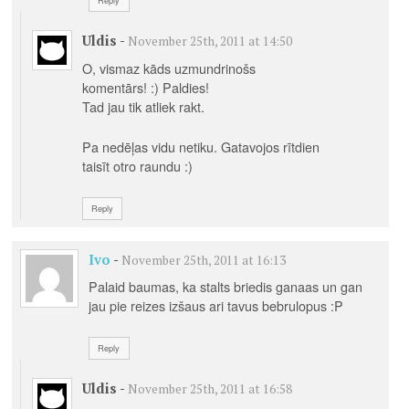
Reply
Uldis
-
November 25th, 2011 at 14:50
O, vismaz kāds uzmundrinošs
komentārs! :) Paldies!
Tad jau tik atliek rakt.
Pa nedēļas vidu netiku. Gatavojos rītdien
taisīt otro raundu :)
Reply
Ivo
-
November 25th, 2011 at 16:13
Palaid baumas, ka stalts briedis ganaas un gan
jau pie reizes izšaus ari tavus bebrulopus :P
Reply
Uldis
-
November 25th, 2011 at 16:58