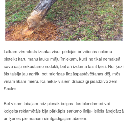
Laikam virsraksts izsaka visu- pēdējās brīvdienās nolēmu
pieteikt karu manu lauku māju īrniekam, kurš ne tikai nemaksā
savu daļu nekustamo nodokli, bet arī izdomā taisīt ķēzi. Nu, ķēzi
šis taisīja jau agrāk, bet mierīgas līdzāspastāvēšanas dēļ, mēs
viņam likām mieru. Kā nekā- visiem draudzīgi jāsadzīvo zem
Saules.
Bet visam labajam reiz pienāk beigas- tas blendamed vai
kolgeita reklamētājs bija pārkāpis sarkano līniju- ielīdis ābeļdārzā
un ķēries pie manām simtgadīgajām ābelēm.