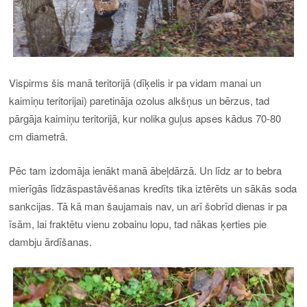
Vispirms šis manā teritorijā (dīķelis ir pa vidam manai un
kaimiņu teritorijai) paretināja ozolus alkšņus un bērzus, tad
pārgāja kaimiņu teritorijā, kur nolika guļus apses kādus 70-80
cm diametrā.
Pēc tam izdomāja ienākt manā ābeļdārzā. Un līdz ar to bebra
mierīgās līdzāspastāvēšanas kredīts tika iztērēts un sākās soda
sankcijas. Tā kā man šaujamais nav, un arī šobrīd dienas ir pa
īsām, lai fraktētu vienu zobainu lopu, tad nākas ķerties pie
dambju ārdīšanas.