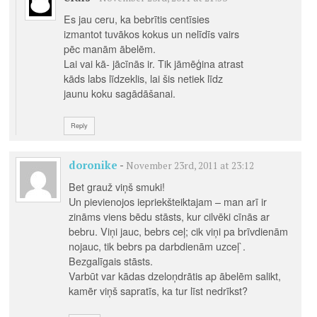
Es jau ceru, ka bebrītis centīsies
izmantot tuvākos kokus un nelīdīs vairs
pēc manām ābelēm.
Lai vai kā- jācīnās ir. Tik jāmēģina atrast
kāds labs līdzeklis, lai šis netiek līdz
jaunu koku sagādāšanai.
Reply
doronike
-
November 23rd, 2011 at 23:12
Bet grauž viņš smuki!
Un pievienojos iepriekšteiktajam – man arī ir
zināms viens bēdu stāsts, kur cilvēki cīnās ar
bebru. Viņi jauc, bebrs ceļ; cik viņi pa brīvdienām
nojauc, tik bebrs pa darbdienām uzceļ`.
Bezgalīgais stāsts.
Varbūt var kādas dzeloņdrātis ap ābelēm salikt,
kamēr viņš sapratīs, ka tur līst nedrīkst?