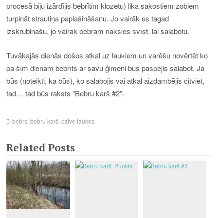
procesā biju izārdījis bebrītim klozetu) lika sakostiem zobiem
turpināt strautiņa paplašināšanu. Jo vairāk es tagad
izskrubināšu, jo vairāk bebram nāksies svīst, lai salabotu.
Tuvākajās dienās došos atkal uz laukiem un varēšu novērtēt ko
pa šīm dienām bebrīts ar savu ģimeni būs paspējis salabot. Ja
būs (noteikti, ka būs), ko salabojis vai atkal aizdambējis citviet,
tad… tad būs raksts ”Bebru karš #2”.
bebrs
,
bebru karš
,
dzīve laukos
Related Posts