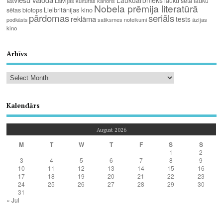
Laukdarbnieks
lauku sēta
lauku
Latvijas kultūras kanons
Nobela prēmija literatūrā
Lielbritānijas kino
sētas biotops
pārdomas
seriāls
reklāma
tests
satiksmes noteikumi
āzijas
podkāsts
kino
Arhīvs
Kalendārs
August 2026
M
T
W
T
F
S
S
1
2
3
4
5
6
7
8
9
10
11
12
13
14
15
16
17
18
19
20
21
22
23
24
25
26
27
28
29
30
31
« Jul