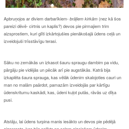
Apbruņojos ar diviem darbarīkiem-
brāļiem kirkām
(nez kā šos
pareizi dēvē- cirtnis un kaplis?) devos pie pirmajiem trim
aizsprostiem, kuri glīti izkārtojušies pienākošajā ūdens ceļā un
izveidojuši trīsstāvīgu terasi.
Sāku no zemākās un izkasot šauru spraugu dambim pa vidu,
pārgāju pie vidējās un pēcāk arī pie augstākās. Katrā bija
izkaplēta šaura sprauga, kas vēlāk ūdenim skalojoties cauri un
man no malām paārdot, pamazām izveidojās par kārtīgu
ūdenskritumu kaskādi, kas, ūdeni kuļot putās, rāvās uz dīķa
pusi.
Atstāju, lai ūdens turpina manis iesākto un devos pie pēdējā
aizsprosta, kas bija nolikts pa ceļam aizejošam ūdenim.