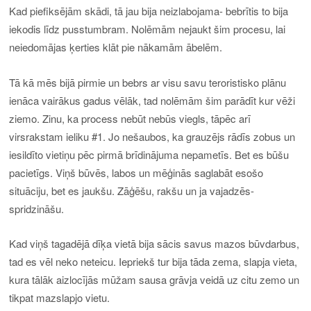
Kad piefiksējām skādi, tā jau bija neizlabojama- bebrītis to bija
iekodis līdz pusstumbram. Nolēmām nejaukt šim procesu, lai
neiedomājas ķerties klāt pie nākamām ābelēm.
Tā kā mēs bijā pirmie un bebrs ar visu savu teroristisko plānu
ienāca vairākus gadus vēlāk, tad nolēmām šim parādīt kur vēži
ziemo. Zinu, ka process nebūt nebūs viegls, tāpēc arī
virsrakstam ieliku #1. Jo nešaubos, ka grauzējs rādīs zobus un
iesildīto vietiņu pēc pirmā brīdinājuma nepametīs. Bet es būšu
pacietīgs. Viņš būvēs, labos un mēģinās saglabāt esošo
situāciju, bet es jaukšu. Zāģēšu, rakšu un ja vajadzēs-
spridzināšu.
Kad viņš tagadējā dīķa vietā bija sācis savus mazos būvdarbus,
tad es vēl neko neteicu. Iepriekš tur bija tāda zema, slapja vieta,
kura tālāk aizlocījās mūžam sausa grāvja veidā uz citu zemo un
tikpat mazslapjo vietu.