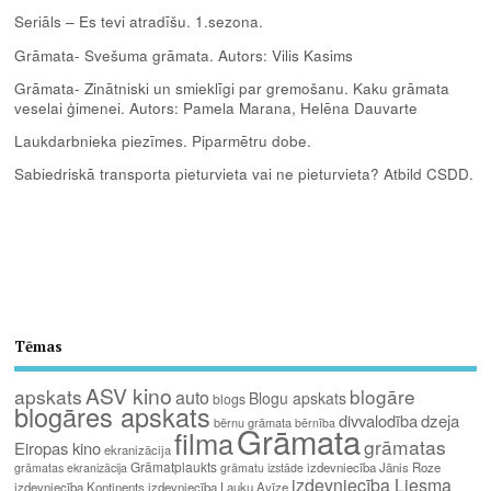
Seriāls – Es tevi atradīšu. 1.sezona.
Grāmata- Svešuma grāmata. Autors: Vilis Kasims
Grāmata- Zinātniski un smieklīgi par gremošanu. Kaku grāmata
veselai ģimenei. Autors: Pamela Marana, Helēna Dauvarte
Laukdarbnieka piezīmes. Piparmētru dobe.
Sabiedriskā transporta pieturvieta vai ne pieturvieta? Atbild CSDD.
Tēmas
ASV kino
apskats
blogāre
auto
Blogu apskats
blogs
blogāres apskats
divvalodība
dzeja
bērnu grāmata
bērnība
Grāmata
filma
grāmatas
Eiropas kino
ekranizācija
Grāmatplaukts
izdevniecība Jānis Roze
grāmatas ekranizācija
grāmatu izstāde
izdevniecība Liesma
izdevniecība Kontinents
izdevniecība Lauku Avīze