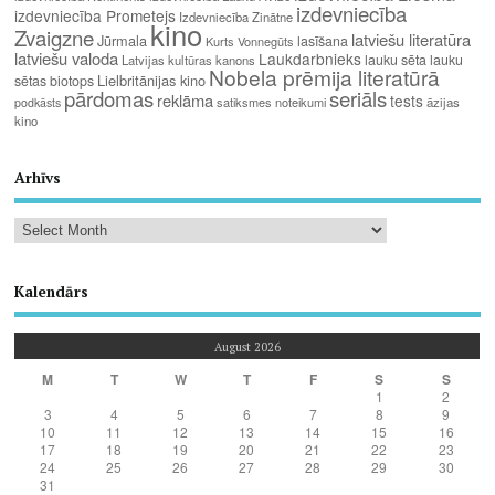
izdevniecība
izdevniecība Prometejs
Izdevniecība Zinātne
kino
Zvaigzne
latviešu literatūra
Jūrmala
lasīšana
Kurts Vonnegūts
latviešu valoda
Laukdarbnieks
lauku sēta
lauku
Latvijas kultūras kanons
Nobela prēmija literatūrā
Lielbritānijas kino
sētas biotops
pārdomas
seriāls
reklāma
tests
satiksmes noteikumi
āzijas
podkāsts
kino
Arhīvs
Kalendārs
August 2026
M
T
W
T
F
S
S
1
2
3
4
5
6
7
8
9
10
11
12
13
14
15
16
17
18
19
20
21
22
23
24
25
26
27
28
29
30
31