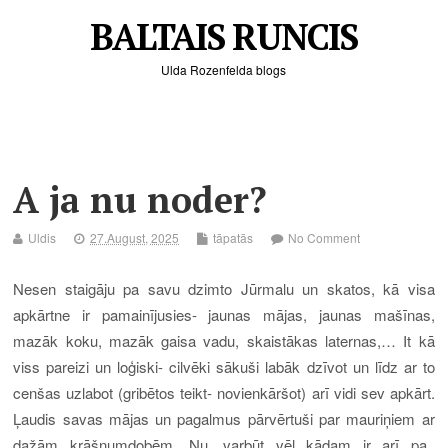
BALTAIS RUNCIS
Ulda Rozenfelda blogs
A ja nu noder?
Uldis
27.August, 2025
tāpatās
No Comment
Nesen staigāju pa savu dzimto Jūrmalu un skatos, kā visa
apkārtne ir pamainījusies- jaunas mājas, jaunas mašīnas,
mazāk koku, mazāk gaisa vadu, skaistākas laternas,… It kā
viss pareizi un loģiski- cilvēki sākuši labāk dzīvot un līdz ar to
cenšas uzlabot
(gribētos teikt- novienkāršot)
arī vidi sev apkārt.
Ļ
audis savas mājas un pagalmus pārvērtuši par mauriņiem
ar
dažām krāšņumdobēm. Nu, varbūt vēl kādam ir arī pa