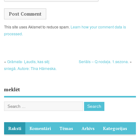
This site uses Akismet to reduce spam.
Learn how your comment data is
processed.
«
Grāmata- Ļaudis, kas sēj
Seriāls – Q nodaļa. 1.sezona.
»
sniegā. Autore: Tīna Hārneska.
meklēt
Raksti
Komentāri
Tēmas
Arhīvs
Kategorijas