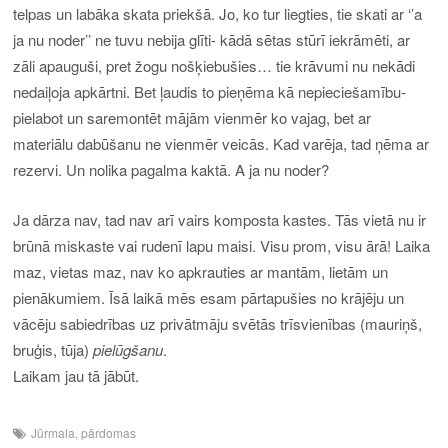
telpas un labāka skata priekšā.
Jo, ko tur liegties, tie skati ar ‘’a
ja nu noder’’ ne tuvu nebija glīti- kādā sētas stūrī iekrāmēti, ar
zāli apauguši, pret žogu nošķiebušies… tie
krāvumi
nu nekādi
nedaiļoja apkārtni. Bet ļaudis to pieņēma kā nepieciešamību-
pielabot un saremontēt mājām vienmēr ko vajag, bet ar
materiālu dabūšanu ne vienmēr veicās. Kad varēja, tad ņēma ar
rezervi.
Un nolika pagalma kaktā.
A ja nu noder?
Ja dārza nav, tad nav arī vairs komposta kastes. Tās vietā
nu
ir
brūnā miskaste vai rudenī lapu maisi. Visu prom, visu ārā! Laika
maz, vietas maz, nav ko apkrauties ar mantām, lietām un
pienākumiem. Ī
s
ā laikā mēs esam pārtapušies no krājēju un
vācēju sabiedrības uz
privātmāju svētās trīsvienības (mauriņš,
bruģis, tūja)
pielūgšanu
.
Laikam jau tā jābūt.
Jūrmala
,
pārdomas