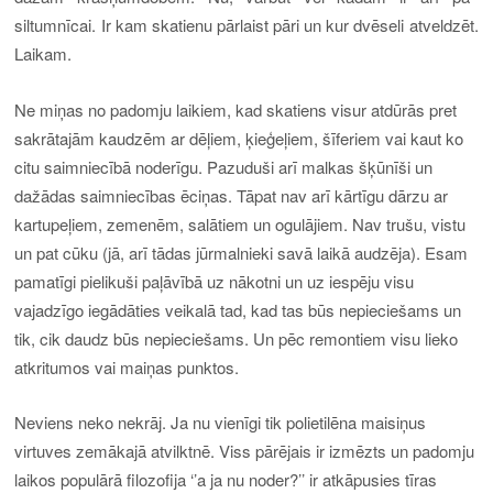
siltumnīcai.
Ir kam skatienu pārlaist pāri un kur dvēseli atveldzēt.
Laikam.
N
e miņas no padomju laik
iem, kad skatiens visur atdūrās pret
sa
krātajām kaudzēm ar dēļiem, ķieģeļiem, šīferiem vai kaut ko
citu saimniecībā noderīgu. Pazuduši
arī
malkas šķūnīši
un
dažādas saimniecības ēciņas
. Tāpat nav arī kārtīgu dārzu ar
kartupeļiem, zemenēm, salātiem un ogulājiem. Nav trušu, vistu
un pat cūku (jā, arī tādas
jūrmalnieki
savā laikā audzēja). Esam
pamatīgi pielikuši paļāvībā uz nākotni un uz iespēju visu
vajadzīgo iegādāties veikalā tad, kad tas būs nepieciešams un
tik, cik daudz būs nepieciešams. Un pēc
remontiem
visu lieko
atkritumos vai maiņas punktos.
Neviens neko nekrāj. Ja nu vienīgi tik polietilēna maisiņus
virtuves zemākajā atvilktnē. Viss pārējais ir izmēzts un padomju
laikos populārā filozofija ‘’a ja nu noder?’’ ir atkāpusies tīras