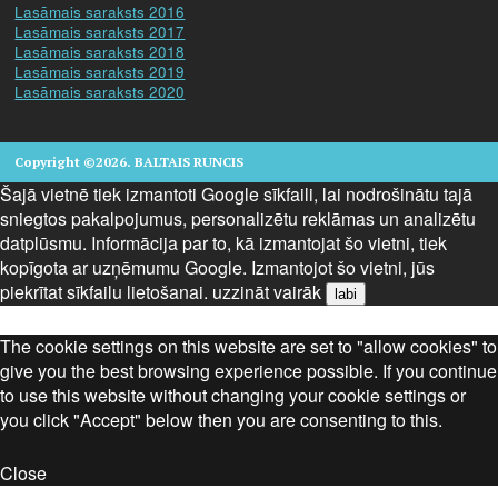
Lasāmais saraksts 2016
Lasāmais saraksts 2017
Lasāmais saraksts 2018
Lasāmais saraksts 2019
Lasāmais saraksts 2020
Copyright ©2026. BALTAIS RUNCIS
Šajā vietnē tiek izmantoti Google sīkfaili, lai nodrošinātu tajā
sniegtos pakalpojumus, personalizētu reklāmas un analizētu
datplūsmu. Informācija par to, kā izmantojat šo vietni, tiek
kopīgota ar uzņēmumu Google. Izmantojot šo vietni, jūs
piekrītat sīkfailu lietošanai.
uzzināt vairāk
labi
The cookie settings on this website are set to "allow cookies" to
give you the best browsing experience possible. If you continue
to use this website without changing your cookie settings or
you click "Accept" below then you are consenting to this.
Close