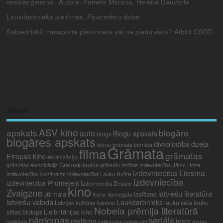
veselai ģimenei. Autors: Pamela Marana, Helēna Dauvarte
Laukdarbnieka piezīmes. Piparmētru dobe.
Sabiedriskā transporta pieturvieta vai ne pieturvieta? Atbild CSDD.
Tēmas
ASV kino
apskats
blogāre
auto
Blogu apskats
blogs
blogāres apskats
divvalodība
dzeja
bērnu grāmata
bērnība
Grāmata
filma
grāmatas
Eiropas kino
ekranizācija
Grāmatplaukts
izdevniecība Jānis Roze
grāmatas ekranizācija
grāmatu izstāde
izdevniecība Liesma
izdevniecība Kontinents
izdevniecība Lauku Avīze
izdevniecība
izdevniecība Prometejs
Izdevniecība Zinātne
kino
Zvaigzne
latviešu literatūra
Jūrmala
lasīšana
Kurts Vonnegūts
latviešu valoda
Laukdarbnieks
lauku sēta
lauku
Latvijas kultūras kanons
Nobela prēmija literatūrā
Lielbritānijas kino
sētas biotops
pārdomas
seriāls
reklāma
tests
satiksmes noteikumi
āzijas
podkāsts