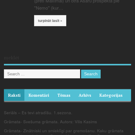
(pretī Maximai) un otra Asaru prospektā pie
''Nemo'' (kur…
turpināt lasīt »
meklēt
Raksti
Komentāri
Tēmas
Arhīvs
Kategorijas
Seriāls – Es tevi atradīšu. 1.sezona.
Grāmata- Svešuma grāmata. Autors: Vilis Kasims
Grāmata- Zinātniski un smieklīgi par gremošanu. Kaku grāmata