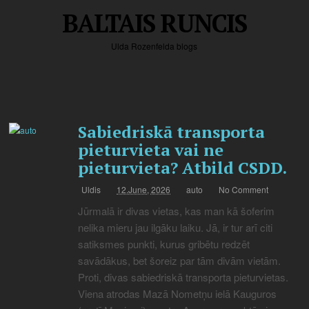
BALTAIS RUNCIS
Ulda Rozenfelda blogs
Sabiedriskā transporta
pieturvieta vai ne
pieturvieta? Atbild CSDD.
Uldis
12.June, 2026
auto
No Comment
Jūrmalā ir divas vietas, kas man kā šoferim
nelika mieru jau ilgāku laiku. Jā, ir tur arī citi
satiksmes punkti, kurus gribētu redzēt
savādākus, bet šoreiz par tām divām vietām.
Proti, divas sabiedriskā transporta pieturvietas.
Viena atrodas Mazā Nometņu ielā Kauguros