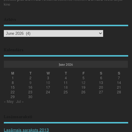
kino
Arhīvs
Kalendārs
June 2026
M
T
W
T
F
S
S
1
2
3
4
5
6
7
8
9
10
11
12
13
14
15
16
17
18
19
20
21
22
23
24
25
26
27
28
29
30
« May
Jul »
Lasāmsaraksti
Lasāmais saraksts 2013