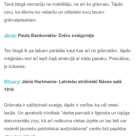
Tavā blogā nemanīju ne meklētāju, ne arī šo grāmatu. Tāpēc
ceru, ka dāvinu ko nelasītu un stilistiski tuvu tavam
grāmatplauktam.
Jānis
: Pauls Bankovskis- Zvēru zvaigznājs
Tev blogā ik pa laikam parādās kaut kas arī no grāmatām, tāpēc
mēģināšu tevi arī iepīt šajā atrakcijā ar kādu pasaku. Priecāšos,
ja izdosies.
Ritvars
: Jānis Hartmanis- Latviešu strēlnieki Nāves salā
1916
Grāmata ir salīdzinoši svaiga, tāpēc ir cerība, ka vēl neesi
lasījis. Un aprakstā minētais ”darba pamatā ir ilgstoša un rūpīga
dokumentālo ziņu, kā arī notikuma vietas izpēte un tas lieti var
noderēt jauniešu patriotiskai audzināšanai” varētu būt papildus