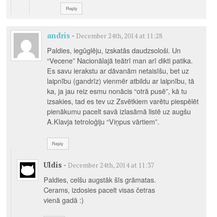
Reply
andris
-
December 24th, 2014 at 11:28
Paldies, iegūglēju, izskatās daudzsološi. Un
“Vecene” Nacionālajā teātrī man arī dikti patika.
Es savu ierakstu ar dāvanām netaisīšu, bet uz
laipnību (gandrīz) vienmēr atbildu ar laipnību, tā
ka, ja jau reiz esmu nonācis “otrā pusē”, kā tu
izsakies, tad es tev uz Zsvētkiem varētu piespēlēt
pienākumu pacelt savā izlasāmā listē uz augšu
A.Klavja tetroloģiju “Viņpus vārtiem”.
Reply
Uldis
-
December 24th, 2014 at 11:37
Paldies, celšu augstāk šīs grāmatas.
Cerams, izdosies pacelt visas četras
vienā gadā :)