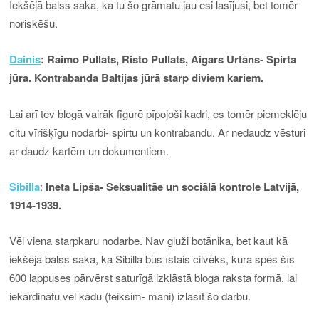
Iekšējā balss saka, ka tu šo grāmatu jau esi lasījusi, bet tomēr
noriskēšu.
Dainis
: Raimo Pullats, Risto Pullats, Aigars Urtāns- Spirta
jūra. Kontrabanda Baltijas jūrā starp diviem kariem.
Lai arī tev blogā vairāk figurē pīpojoši kadri, es tomēr piemeklēju
citu vīrišķīgu nodarbi- spirtu un kontrabandu. Ar nedaudz vēsturi
ar daudz kartēm un dokumentiem.
Sibilla
:
Ineta Lipša- Seksualitāe un sociālā kontrole Latvijā,
1914-1939.
Vēl viena starpkaru nodarbe. Nav gluži botānika, bet kaut kā
iekšējā balss saka, ka Sibilla būs īstais cilvēks, kura spēs šīs
600 lappuses pārvērst saturīgā izklāstā bloga raksta formā, lai
iekārdinātu vēl kādu (teiksim- mani) izlasīt šo darbu.