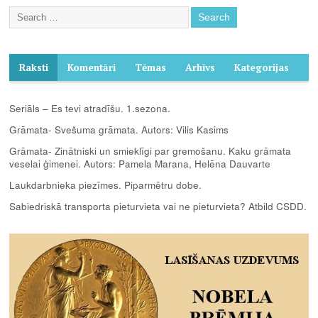
Raksti
Komentāri
Tēmas
Arhīvs
Kategorijas
Seriāls – Es tevi atradīšu. 1.sezona.
Grāmata- Svešuma grāmata. Autors: Vilis Kasims
Grāmata- Zinātniski un smieklīgi par gremošanu. Kaku grāmata
veselai ģimenei. Autors: Pamela Marana, Helēna Dauvarte
Laukdarbnieka piezīmes. Piparmētru dobe.
Sabiedriskā transporta pieturvieta vai ne pieturvieta? Atbild CSDD.