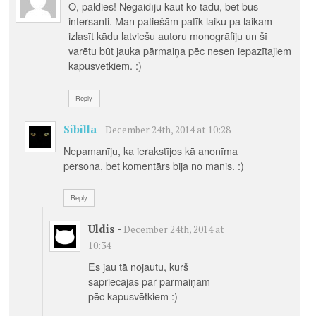
O, paldies! Negaidīju kaut ko tādu, bet būs
intersanti. Man patiešām patīk laiku pa laikam
izlasīt kādu latviešu autoru monogrāfiju un šī
varētu būt jauka pārmaiņa pēc nesen iepazītajiem
kapusvētkiem. :)
Reply
Sibilla
-
December 24th, 2014 at 10:28
Nepamanīju, ka ierakstījos kā anonīma
persona, bet komentārs bija no manis. :)
Reply
Uldis
-
December 24th, 2014 at
10:34
Es jau tā nojautu, kurš
sapriecājās par pārmaiņām
pēc kapusvētkiem :)