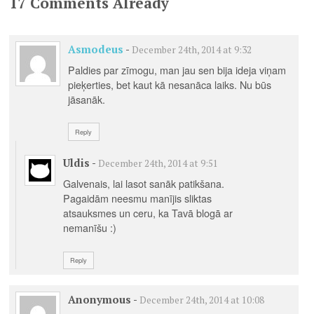
17 Comments Already
Asmodeus
-
December 24th, 2014 at 9:32
Paldies par zīmogu, man jau sen bija ideja viņam
pieķerties, bet kaut kā nesanāca laiks. Nu būs
jāsanāk.
Reply
Uldis
-
December 24th, 2014 at 9:51
Galvenais, lai lasot sanāk patikšana.
Pagaidām neesmu manījis sliktas
atsauksmes un ceru, ka Tavā blogā ar
nemanīšu :)
Reply
Anonymous
-
December 24th, 2014 at 10:08