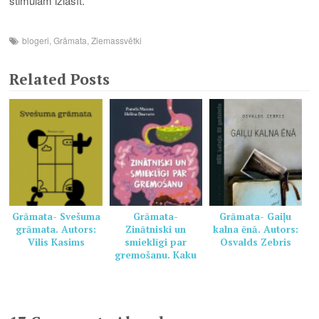
stimulam izlasīt.
blogeri
,
Grāmata
,
Ziemassvētki
Related Posts
Grāmata- Svešuma
Grāmata-
Grāmata- Gaiļu
grāmata. Autors:
Zinātniski un
kalna ēnā. Autors:
Vilis Kasims
smieklīgi par
Osvalds Zebris
gremošanu. Kaku
grāmata veselai
ģimenei. Autors:
Pamela Marana,
Helēna Dauvarte