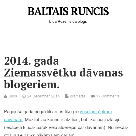
BALTAIS RUNCIS
Ulda Rozenfelda blogs
2014. gada
Ziemassvētku dāvanas
blogeriem.
Uldis
24.December, 2014
grāmatas
17 Comments
Pagājušā gadā negaidīti arī es tiku pie
veselām četrām
dāvanām
. Mazliet jau kauns ir atzīties, bet tikai pusi izlasīju
(iesācēja kļūda- pārāk vēlu atcerējos par dāvanām). Nu nekas-
otra puse paliks nākamajam gadam.