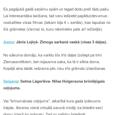
Es pagājušā gadā saņēmu spāni un tagad dodu pretī tādu pašu.
Lai interesantāka lasīšana, tad varu iešķiebt papilduzdevumus-
noskatīties visas filmas (laikam bija 4 + seriāls), kas tapušas no
šīs grāmatas (vismaz to, kuru rakstnieks pats arī režisējis).
Asmo
: Jānis Lejiņš- Zīmogs sarkanā vaskā (visas 3 daļas).
No sākuma domāju, ka varētu šīs trīs daļas izstiept pa trim
Ziemassvētkiem, bet nojausma saka, ka tā ir slikta doma.
Kopējā aina labāk redzama pēc visu trīs grāmatu izlasīšanas.
Spīgana
: Selma Lāgerlēva- Nilsa Holgersona brīnišķīgais
ceļojums.
Vai ”brīnumainais ceļojums”, atkarībā kura gada izdevums
trāpās. Atceros vienā virtuālā sarunā minēji, ka briedini sevī
domu izlasīt šo grāmatu. Tad nu palīdzu briedināt.