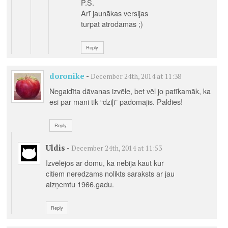
P.S.
Arī jaunākas versijas
turpat atrodamas ;)
Reply
doronike
-
December 24th, 2014 at 11:38
Negaidīta dāvanas izvēle, bet vēl jo patīkamāk, ka
esi par mani tik “dziļi” padomājis. Paldies!
Reply
Uldis
-
December 24th, 2014 at 11:53
Izvēlējos ar domu, ka nebija kaut kur
citiem neredzams nolikts saraksts ar jau
aizņemtu 1966.gadu.
Reply