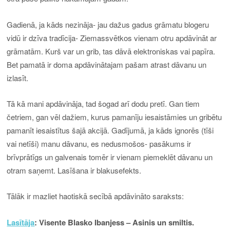
Gadienā, ja kāds nezināja- jau dažus gadus grāmatu blogeru
vidū ir dzīva tradīcija- Ziemassvētkos vienam otru apdāvināt ar
grāmatām. Kurš var un grib, tas dāvā elektroniskas vai papīra.
Bet pamatā ir doma apdāvinātajam pašam atrast dāvanu un
izlasīt.
Tā kā mani apdāvināja, tad šogad arī dodu pretī. Gan tiem
četriem, gan vēl dažiem, kurus pamanīju iesaistāmies un gribētu
pamanīt iesaistītus šajā akcijā. Gadījumā, ja kāds ignorēs (tīši
vai netīši) manu dāvanu, es nedusmošos- pasākums ir
brīvprātīgs un galvenais tomēr ir vienam piemeklēt dāvanu un
otram saņemt. Lasīšana ir blakusefekts.
Tālāk ir mazliet haotiskā secībā apdāvināto saraksts:
Lasītāja
: Visente Blasko Ibanjess – Asinis un smiltis.