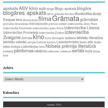
ASV kino
apskats
blogāre
auto
Blogu apskats
blogs
blogāres apskats
divvalodība
dzeja
bērnu grāmata
bērnība
Grāmata
filma
grāmatas
Eiropas kino
ekranizācija
Grāmatplaukts
izdevniecība Jānis Roze
grāmatas ekranizācija
grāmatu izstāde
izdevniecība Liesma
izdevniecība Kontinents
izdevniecība Lauku Avīze
izdevniecība
izdevniecība Prometejs
Izdevniecība Zinātne
kino
Zvaigzne
latviešu literatūra
Jūrmala
lasīšana
Kurts Vonnegūts
latviešu valoda
Laukdarbnieks
lauku sēta
lauku
Latvijas kultūras kanons
Nobela prēmija literatūrā
Lielbritānijas kino
sētas biotops
pārdomas
seriāls
reklāma
tests
satiksmes noteikumi
āzijas
podkāsts
kino
Arhīvs
Kalendārs
August 2026