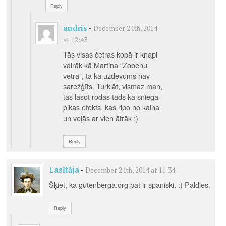
Reply
andris
-
December 24th, 2014
at 12:43
Tās visas četras kopā ir knapi
vairāk kā Martina “Zobenu
vētra”, tā ka uzdevums nav
sarežģīts. Turklāt, vismaz man,
tās lasot rodas tāds kā sniega
pikas efekts, kas ripo no kalna
un veļās ar vien ātrāk :)
Reply
Lasītāja
-
December 24th, 2014 at 11:34
Šķiet, ka gūtenbergā.org pat ir spāniski. :) Paldies.
Reply