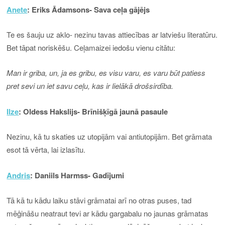
Anete
: Eriks Ādamsons- Sava ceļa gājējs
Te es šauju uz aklo- nezinu tavas attiecības ar latviešu literatūru.
Bet tāpat noriskēšu. Ceļamaizei iedošu vienu citātu:
Man ir griba, un, ja es gribu, es visu varu, es varu būt patiess
pret sevi un iet savu ceļu, kas ir lielākā drošsirdība.
Ilze
: Oldess Hakslijs- Brīnišķīgā jaunā pasaule
Nezinu, kā tu skaties uz utopijām vai antiutopijām. Bet grāmata
esot tā vērta, lai izlasītu.
Andris
: Daniils Harmss- Gadījumi
Tā kā tu kādu laiku stāvi grāmatai arī no otras puses, tad
mēģināšu neatraut tevi ar kādu gargabalu no jaunas grāmatas