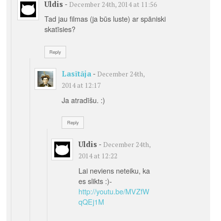
Uldis
-
December 24th, 2014 at 11:56
Tad jau filmas (ja būs luste) ar spāniski
skatīsies?
Reply
Lasītāja
-
December 24th,
2014 at 12:17
Ja atradīšu. :)
Reply
Uldis
-
December 24th,
2014 at 12:22
Lai neviens neteiku, ka
es slikts :)-
http://youtu.be/MVZfW
qQEj1M