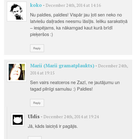
koko
-
December 24th, 2014 at 14:16
Nu paldies, paldies! Vispār jau ļoti sen neko no
latviešu daiļrades neesmu lāsījis. Ieliku sarakstiņā
– iespējams, ka nākamgad kaut kurā brīdī
pieķeršos :)
Reply
Marii (Marii gramatplaukts)
-
December 24th,
2014 at 19:15
Sen vairs neatceros ne Zazī, ne jautājumu un
tagad pilnīgi samulsu :) Paldies!
Reply
Uldis
-
December 24th, 2014 at 19:24
Jā, kāds laiciņš ir pagājis.