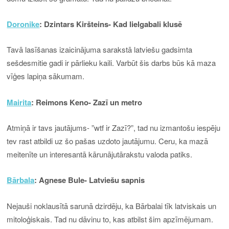
Doronike
: Dzintars Kiršteins- Kad lielgabali klusē
Tavā lasīšanas izaicinājuma sarakstā latviešu gadsimta
sešdesmitie gadi ir pārlieku kaili. Varbūt šis darbs būs kā maza
vīģes lapiņa sākumam.
Mairita
: Reimons Keno- Zazī un metro
Atmiņā ir tavs jautājums- ”wtf ir Zazī?”, tad nu izmantošu iespēju
tev rast atbildi uz šo pašas uzdoto jautājumu. Ceru, ka mazā
meitenīte un interesantā kārunājutārakstu valoda patiks.
Bārbala
: Agnese Bule- Latviešu sapnis
Nejauši noklausītā sarunā dzirdēju, ka Bārbalai tīk latviskais un
mitoloģiskais. Tad nu dāvinu to, kas atbilst šim apzīmējumam.