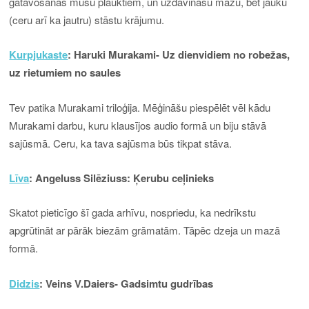
gatavošanas mūsu plauktiem, un uzdāvināšu mazu, bet jauku
(ceru arī ka jautru) stāstu krājumu.
Kurpjukaste
: Haruki Murakami- Uz dienvidiem no robežas,
uz rietumiem no saules
Tev patika Murakami triloģija. Mēģināšu piespēlēt vēl kādu
Murakami darbu, kuru klausījos audio formā un biju stāvā
sajūsmā. Ceru, ka tava sajūsma būs tikpat stāva.
Līva
: Angeluss Silēziuss: Ķerubu ceļinieks
Skatot pieticīgo šī gada arhīvu, nospriedu, ka nedrīkstu
apgrūtināt ar pārāk biezām grāmatām. Tāpēc dzeja un mazā
formā.
Didzis
: Veins V.Daiers- Gadsimtu gudrības